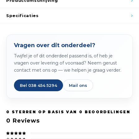
Productomschrijving
Spieg
Goud,
Specificaties
Versn
Cott
Remo
Auto,
Vragen over dit onderdeel?
Baga
Appa
Twijfel je of dit onderdeel passend is, of heb je
vragen over levering of voorraad? Neem gerust
Fiets
Airca
contact met ons op — we helpen je graag verder.
Kuss
Bel 038 454 5294
Mail ons
Tele
Kinde
0
STERREN OP BASIS VAN
0
BEOORDELINGEN
0
Reviews
Stuu