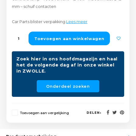
Peda
Pomp
mm – schuif contacten
Meub
Zout
Fiet
Trom
Car Parts blister verpakking
Lees meer
Leer
Afvo
Buit
Scho
Toevoegen aan winkelwagen
Lami
Binn
Kunst
Zoek hier in ons hoofdmagazijn en haal
het de volgende dag af in onze winkel
Fiets
Klus
in ZWOLLE.
Slote
Keuk
Onderdeel zoeken
Kett
Inter
Gere
Toevoegen aan vergelijking
DELEN:
Insec
Opha
Hout