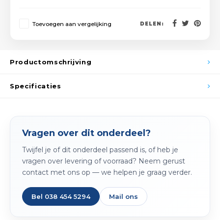
Spieg
Goud,
Toevoegen aan vergelijking
DELEN:
Versn
Cott
Remo
Auto,
Productomschrijving
Baga
Appa
Specificaties
Fiets
Airca
Kuss
Vragen over dit onderdeel?
Twijfel je of dit onderdeel passend is, of heb je
Tele
vragen over levering of voorraad? Neem gerust
contact met ons op — we helpen je graag verder.
Kinde
Bel 038 454 5294
Mail ons
Stuu