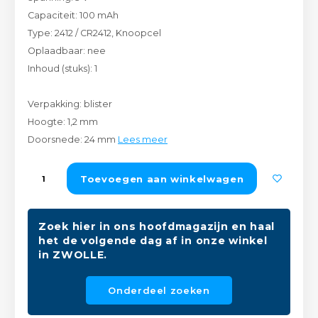
Peda
Pomp
Capaciteit: 100 mAh
Meub
Zout
Type: 2412 / CR2412, Knoopcel
Fiet
Trom
Oplaadbaar: nee
Leer
Afvo
Inhoud (stuks): 1
Buit
Scho
Lami
Verpakking: blister
Binn
Hoogte: 1,2 mm
Kunst
Doorsnede: 24 mm
Lees meer
Fiets
Klus
Toevoegen aan winkelwagen
Slote
Keuk
Kett
Zoek hier in ons hoofdmagazijn en haal
Inter
het de volgende dag af in onze winkel
in ZWOLLE.
Gere
Insec
Onderdeel zoeken
Opha
Hout