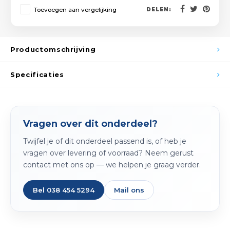
Spieg
Toevoegen aan vergelijking
DELEN:
Goud,
Versn
Cott
Productomschrijving
Remo
Auto,
Specificaties
Baga
Appa
Fiets
Airca
Vragen over dit onderdeel?
Kuss
Twijfel je of dit onderdeel passend is, of heb je
vragen over levering of voorraad? Neem gerust
Tele
contact met ons op — we helpen je graag verder.
Kinde
Bel 038 454 5294
Mail ons
Stuu