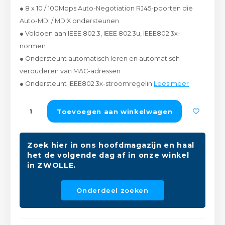
● 8 x 10 / 100Mbps Auto-Negotiation RJ45-poorten die
Peda
Pomp
Meub
Auto-MDI / MDIX ondersteunen
Zout
● Voldoen aan IEEE 802.3, IEEE 802.3u, IEEE802.3x-
Fiet
Trom
Leer
normen
Afvo
Buit
Scho
● Ondersteunt automatisch leren en automatisch
Lami
verouderen van MAC-adressen
Binn
● Ondersteunt IEEE802.3x-stroomregelin
Lees meer
Kunst
Fiets
Toevoegen aan winkelwagen
Klus
Slote
Keuk
Zoek hier in ons hoofdmagazijn en haal
het de volgende dag af in onze winkel
Kett
Inter
in ZWOLLE.
Gere
Insec
Onderdeel zoeken
Opha
Hout