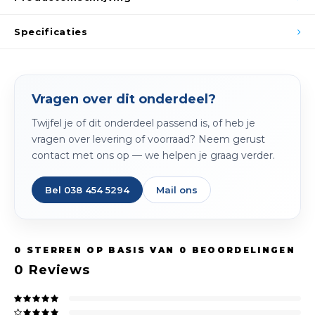
Spieg
Goud,
Specificaties
Versn
Cott
Remo
Auto,
Vragen over dit onderdeel?
Baga
Appa
Twijfel je of dit onderdeel passend is, of heb je
vragen over levering of voorraad? Neem gerust
Fiets
contact met ons op — we helpen je graag verder.
Airca
Kuss
Bel 038 454 5294
Mail ons
Tele
Kinde
0
STERREN OP BASIS VAN
0
BEOORDELINGEN
0
Reviews
Stuu