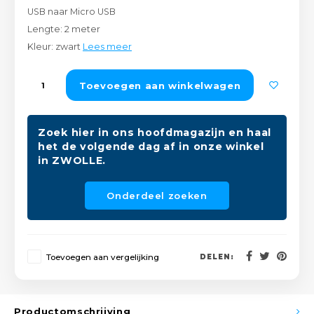
USB naar Micro USB
Peda
Pomp
Meub
Lengte: 2 meter
Zout
Kleur: zwart
Lees meer
Fiet
Trom
Leer
Afvo
Buit
Scho
Toevoegen aan winkelwagen
Lami
Binn
Kunst
Zoek hier in ons hoofdmagazijn en haal
het de volgende dag af in onze winkel
Fiets
in ZWOLLE.
Klus
Slote
Keuk
Onderdeel zoeken
Kett
Inter
Gere
Toevoegen aan vergelijking
DELEN:
Insec
Opha
Hout
Productomschrijving