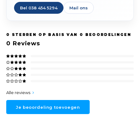
Spieg
Bel 038 454 5294
Mail ons
Goud,
Versn
Cott
Remo
0
STERREN OP BASIS VAN
0
BEOORDELINGEN
Auto,
0
Reviews
Baga
Appa
Fiets
Airca
Kuss
Alle reviews
Tele
Je beoordeling toevoegen
Kinde
Stuu