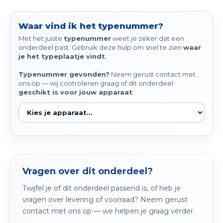
Peda
Pomp
Meub
Zout
Waar vind ik het typenummer?
Fiet
Trom
Met het juiste
typenummer
weet je zeker dat een
Leer
onderdeel past. Gebruik deze hulp om snel te zien
waar
Afvo
je het typeplaatje vindt
.
Buit
Scho
Lami
Typenummer gevonden?
Neem gerust contact met
Binn
ons op — wij controleren graag of dit onderdeel
Kunst
geschikt is voor jouw apparaat
.
Fiets
Klus
Slote
Keuk
Kett
Inter
Vragen over dit onderdeel?
Gere
Insec
Twijfel je of dit onderdeel passend is, of heb je
vragen over levering of voorraad? Neem gerust
Opha
contact met ons op — we helpen je graag verder.
Hout