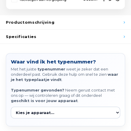
Spieg
Goud,
Versn
Cott
Productomschrijving
Remo
Auto,
Specificaties
Baga
Appa
Fiets
Waar vind ik het typenummer?
Airca
Met het juiste
typenummer
weet je zeker dat een
onderdeel past. Gebruik deze hulp om snel te zien
waar
Kuss
je het typeplaatje vindt
.
Tele
Typenummer gevonden?
Neem gerust contact met
ons op — wij controleren graag of dit onderdeel
geschikt is voor jouw apparaat
.
Kinde
Stuu