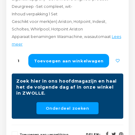
Peda
Pomp
Deurgreep -Set compleet, wit-
Meub
Zout
Inhoud verpakking 1 Set
Fiet
Trom
Geschikt voor merk(en) Ariston, Hotpoint, Indesit,
Leer
Afvo
Scholtes, Whirlpool, Hotpoint Ariston
Buit
Scho
Apparaat benamingen Wasmachine, wasautomaat
Lees
Lami
meer
Binn
Kunst
Toevoegen aan winkelwagen
Fiets
Klus
Slote
Zoek hier in ons hoofdmagazijn en haal
Keuk
het de volgende dag af in onze winkel
in ZWOLLE.
Kett
Inter
Onderdeel zoeken
Gere
Insec
Opha
Hout
Toevoegen aan vergelijking
DELEN: