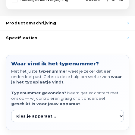
Spieg
Goud,
Versn
Cott
Productomschrijving
Remo
Auto,
Specificaties
Baga
Appa
Fiets
Waar vind ik het typenummer?
Airca
Met het juiste
typenummer
weet je zeker dat een
onderdeel past. Gebruik deze hulp om snel te zien
waar
Kuss
je het typeplaatje vindt
.
Tele
Typenummer gevonden?
Neem gerust contact met
ons op — wij controleren graag of dit onderdeel
geschikt is voor jouw apparaat
.
Kinde
Stuu