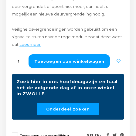
Peda
Pomp
deur vergrendelt of opent niet meer, dan heeft u
Meub
Zout
mogelijk een nieuwe deurvergrendeling nodig.
Fiet
Trom
Leer
Afvo
Veiligheidsvergrendelingen worden gebruikt om een
Buit
Scho
signaal te sturen naar de regelmodule zodat deze weet
Lami
dat
Lees meer
Binn
Kunst
Toevoegen aan winkelwagen
Fiets
Klus
Slote
Zoek hier in ons hoofdmagazijn en haal
Keuk
het de volgende dag af in onze winkel
in ZWOLLE.
Kett
Inter
Onderdeel zoeken
Gere
Insec
Opha
Hout
Toevoegen aan vergelijking
DELEN: