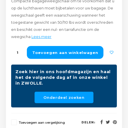
Compacte bagageweegschaal om te voorkomen dat u
Peda
Pomp
op de luchthaven moet bijbetalen voor uw bagage. De
Meub
Zout
weegschaal geeft een waarschuwing wanneer het
Fiet
Trom
toegestane gewicht van 50/110 lbs wordt overschreden
Leer
Afvo
en beschikt over een nul- en tarrafunctie om de
Buit
Scho
weegscha
Lees meer
Lami
Binn
Kunst
Toevoegen aan winkelwagen
Fiets
Klus
Zoek hier in ons hoofdmagazijn en haal
Slote
het de volgende dag af in onze winkel
Keuk
in ZWOLLE.
Kett
Inter
Onderdeel zoeken
Gere
Insec
Opha
Hout
Toevoegen aan vergelijking
DELEN: