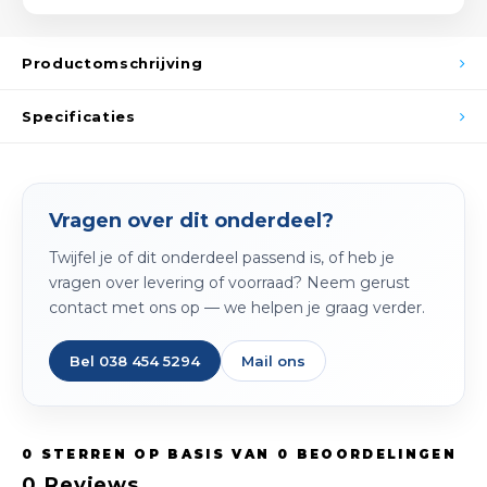
Spieg
Goud,
Productomschrijving
Versn
Cott
Specificaties
Remo
Auto,
Baga
Appa
Vragen over dit onderdeel?
Fiets
Airca
Twijfel je of dit onderdeel passend is, of heb je
Kuss
vragen over levering of voorraad? Neem gerust
contact met ons op — we helpen je graag verder.
Tele
Bel 038 454 5294
Mail ons
Kinde
Stuu
0
STERREN OP BASIS VAN
0
BEOORDELINGEN
0
Reviews