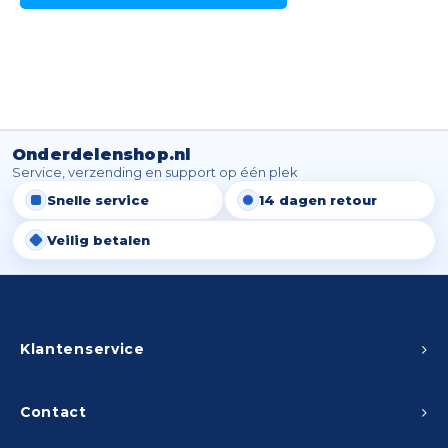
Spieg
Goud,
Versn
Cott
Remo
Auto,
Onderdelenshop.nl
Baga
Service, verzending en support op één plek
Appa
Snelle service
14 dagen retour
Fiets
Airca
Veilig betalen
Kuss
Tele
Klantenservice
Kinde
Stuu
Contact