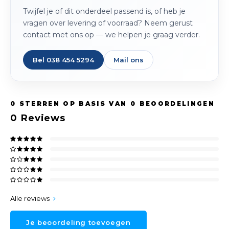
Peda
Pomp
Twijfel je of dit onderdeel passend is, of heb je
Meub
vragen over levering of voorraad? Neem gerust
Zout
contact met ons op — we helpen je graag verder.
Fiet
Trom
Leer
Afvo
Buit
Scho
Bel 038 454 5294
Mail ons
Lami
Binn
Kunst
0
STERREN OP BASIS VAN
0
BEOORDELINGEN
Fiets
0
Reviews
Klus
Slote
Keuk
Kett
Inter
Gere
Insec
Alle reviews
Opha
Hout
Je beoordeling toevoegen