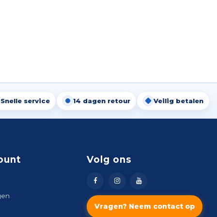
Snelle service
14 dagen retour
Veilig betalen
ount
Volg ons
gen
Vragen? Neem contact op