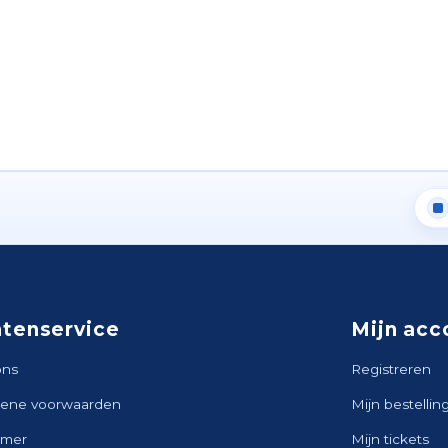
ntenservice
Mijn acc
ons
Registreren
ene voorwaarden
Mijn bestellin
imer
Mijn tickets