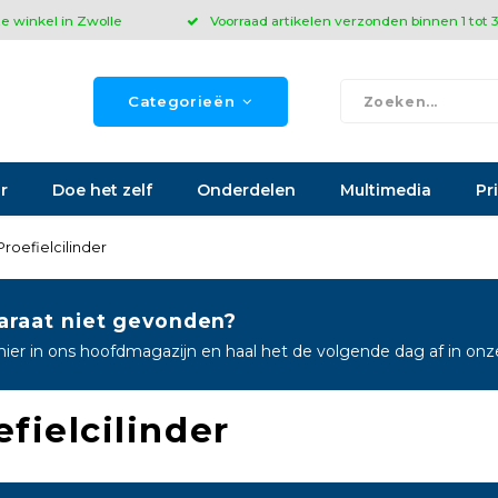
ze winkel in Zwolle
Voorraad artikelen verzonden binnen 1 tot
Categorieën
r
Doe het zelf
Onderdelen
Multimedia
Pr
Proefielcilinder
araat niet gevonden?
hier in ons hoofdmagazijn en haal het de volgende dag af in on
efielcilinder