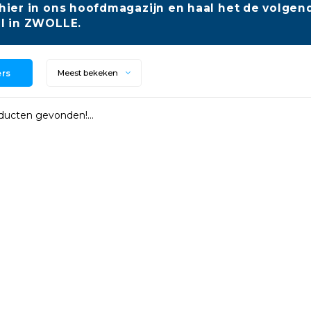
hier in ons hoofdmagazijn en haal het de volgend
l in ZWOLLE.
ers
Meest bekeken
ucten gevonden!...