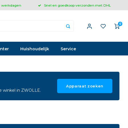
 3 werkdagen
Snel en goedkoop verzonden met DHL
0
inter
Huishoudelijk
Service
Apparaat zoeken
ze winkel in ZWOLLE.