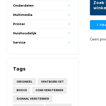
Zoek 
Onderdelen
winke
Multimedia
Printer
Filt
Huishoudelijk
Geen prod
Service
Tags
ORIGINEEL
SPATBORD SET
BOSCH
COAX VERSTERKER
SIGNAAL VERSTERKER