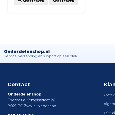
TV VERSTERKER
VERSTERKER
Onderdelenshop.nl
Service, verzending en support op één plek
Contact
Kla
Onderdelenshop
Over 
Thomas a Kempisstraat 26
Algem
8021 BC Zwolle, Nederland
Discla