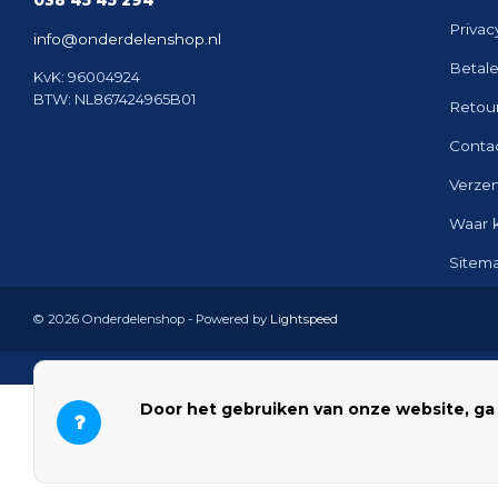
038 45 45 294
Privac
info@onderdelenshop.nl
Betal
KvK: 96004924
BTW: NL867424965B01
Retou
Conta
Verze
Waar 
Sitem
© 2026 Onderdelenshop - Powered by
Lightspeed
Door het gebruiken van onze website, ga