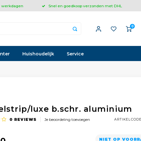
 3 werkdagen
Snel en goedkoop verzonden met DHL
0
inter
Huishoudelijk
Service
elstrip/luxe b.schr. aluminium
0
REVIEWS
Je beoordeling toevoegen
ARTIKELCOD
00
NIET OP VOOR