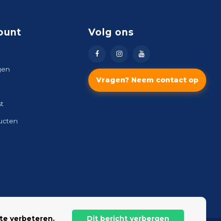
ount
Volg ons
gen
Vragen? Neem contact op
st
ducten
te verbeteren.
Dit bericht verbergen