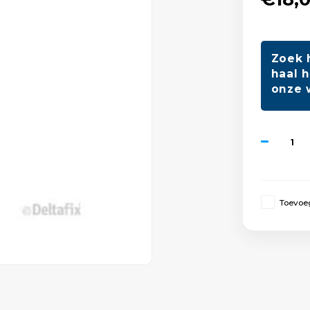
Zoek 
haal h
onze 
Toevoeg