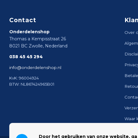
Contact
Kla
Onderdelenshop
Over 
Thomas a Kempisstraat 26
Algem
8021 BC Zwolle, Nederland
Discla
038 45 45 294
Privac
info@onderdelenshop.nl
Betal
KvK: 96004924
BTW: NL867424965B01
Retou
Conta
Verze
Waar 
Sitem
Door het gebruiken van onze website, ga