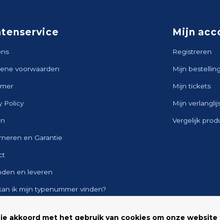
ntenservice
Mijn acc
ons
Registreren
ene voorwaarden
Mijn bestellin
imer
Mijn tickets
y Policy
Mijn verlanglij
en
Vergelijk pro
rneren en Garantie
ct
nden en leveren
kan ik mijn typenummer vinden?
ap
 je akkoord met het gebruik van cookies om onze website 