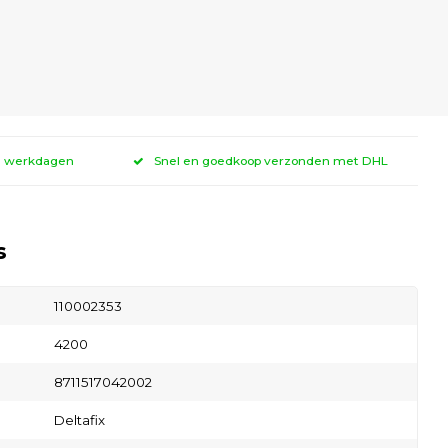
 3 werkdagen
Snel en goedkoop verzonden met DHL
s
110002353
4200
8711517042002
Deltafix