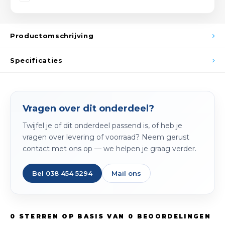
Spieg
Goud,
Versn
Productomschrijving
Cott
Remo
Specificaties
Auto,
Baga
Appa
Fiets
Vragen over dit onderdeel?
Airca
Twijfel je of dit onderdeel passend is, of heb je
Kuss
vragen over levering of voorraad? Neem gerust
contact met ons op — we helpen je graag verder.
Tele
Bel 038 454 5294
Mail ons
Kinde
Stuu
0
STERREN OP BASIS VAN
0
BEOORDELINGEN