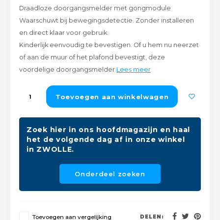
Draadloze doorgangsmelder met gongmodule
Peda
Pomp
Meub
Waarschuwt bij bewegingsdetectie. Zonder installeren
Zout
en direct klaar voor gebruik.
Fiet
Trom
Leer
Kinderlijk eenvoudig te bevestigen. Of u hem nu neerzet
Afvo
Buit
Scho
of aan de muur of het plafond bevestigt, deze
Lami
voordelige doorgangsmelder
Lees meer
Binn
Kunst
Toevoegen aan winkelwagen
Fiets
Klus
Zoek hier in ons hoofdmagazijn en haal
Slote
Keuk
het de volgende dag af in onze winkel
in ZWOLLE.
Kett
Inter
Onderdeel zoeken
Gere
Insec
Opha
Hout
Toevoegen aan vergelijking
DELEN: