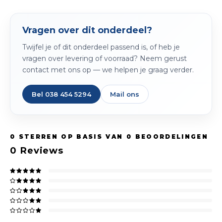
Peda
Pomp
Meub
Zout
Vragen over dit onderdeel?
Fiet
Trom
Leer
Twijfel je of dit onderdeel passend is, of heb je
Afvo
Buit
Scho
vragen over levering of voorraad? Neem gerust
Lami
contact met ons op — we helpen je graag verder.
Binn
Kunst
Bel 038 454 5294
Mail ons
Fiets
Klus
Slote
0
STERREN OP BASIS VAN
0
BEOORDELINGEN
Keuk
0
Reviews
Kett
Inter
Gere
Insec
Opha
Hout