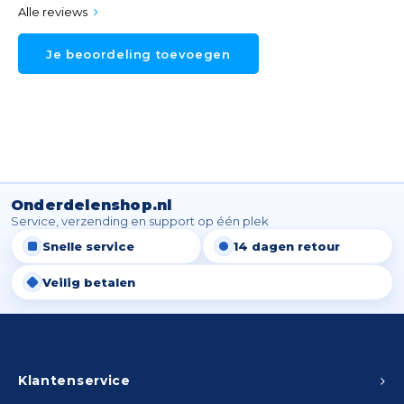
Spieg
Alle reviews
Goud,
Je beoordeling toevoegen
Versn
Cott
Remo
Auto,
Baga
Appa
Fiets
Airca
Onderdelenshop.nl
Service, verzending en support op één plek
Kuss
Snelle service
14 dagen retour
Tele
Veilig betalen
Kinde
Stuu
Klantenservice