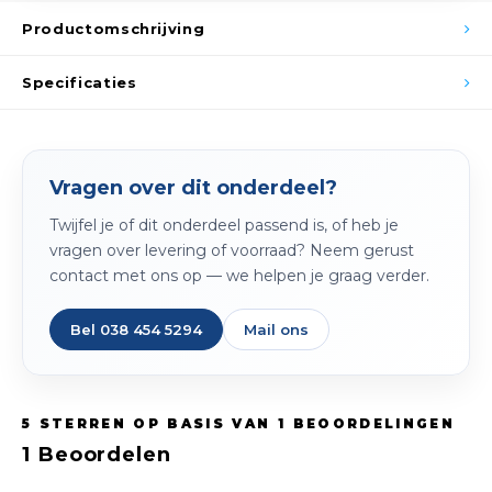
Spieg
Goud,
Productomschrijving
Versn
Cott
Specificaties
Remo
Auto,
Baga
Vragen over dit onderdeel?
Appa
Twijfel je of dit onderdeel passend is, of heb je
Fiets
Airca
vragen over levering of voorraad? Neem gerust
contact met ons op — we helpen je graag verder.
Kuss
Bel 038 454 5294
Mail ons
Tele
Kinde
5
STERREN OP BASIS VAN
1
BEOORDELINGEN
Stuu
1
Beoordelen