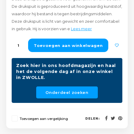
Peda
Pomp
De drukspuit is geproduceerd uit hoogwaardig kunststof,
Meub
Zout
waardoor hij bestand is tegen bestrijdingsmiddelen.
Fiet
Trom
Deze drukspuit is licht van gewicht en zeer comfortabel
Leer
Afvo
in gebruik. Hij is voorzien van e
Lees meer
Buit
Scho
Lami
Toevoegen aan winkelwagen
Binn
Kunst
Fiets
Zoek hier in ons hoofdmagazijn en haal
Klus
het de volgende dag af in onze winkel
in ZWOLLE.
Slote
Keuk
Onderdeel zoeken
Kett
Inter
Gere
Insec
Toevoegen aan vergelijking
DELEN:
Opha
Hout