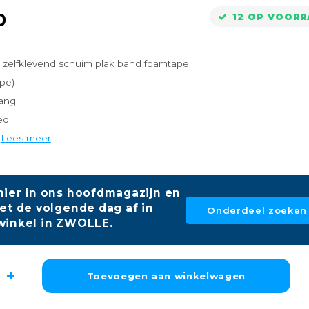
0
12 OP VOOR
g zelfklevend schuim plak band foamtape
ape)
lang
ed
k
Lees meer
hier in ons hoofdmagazijn en
et de volgende dag af in
Onderdeel zoeken
winkel in ZWOLLE.
Toevoegen aan winkelwagen