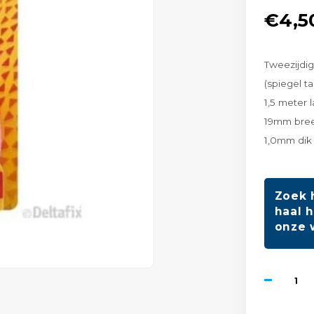
€4,5
Tweezijdi
(spiegel t
1,5 meter 
19mm bre
1,0mm di
Zoek 
haal h
onze 