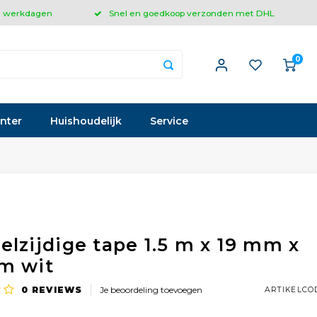
 3 werkdagen
Snel en goedkoop verzonden met DHL
0
inter
Huishoudelijk
Service
elzijdige tape 1.5 m x 19 mm x
m wit
0
REVIEWS
Je beoordeling toevoegen
ARTIKELCO