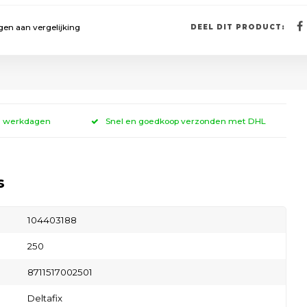
en aan vergelijking
DEEL DIT PRODUCT:
 3 werkdagen
Snel en goedkoop verzonden met DHL
s
104403188
250
8711517002501
Deltafix