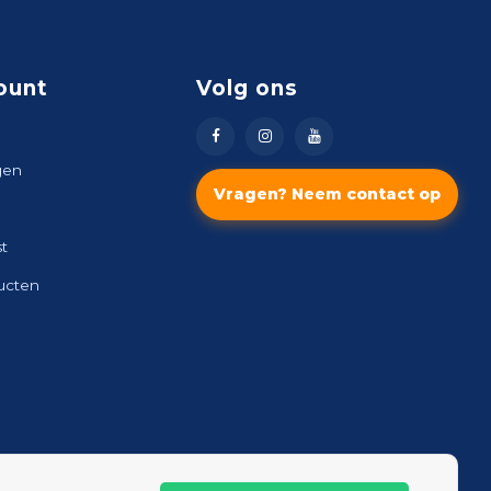
ount
Volg ons
gen
Vragen? Neem contact op
st
ducten