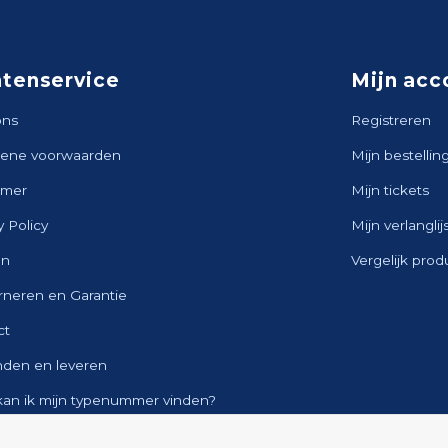
ntenservice
Mijn acc
ons
Registreren
ene voorwaarden
Mijn bestellin
imer
Mijn tickets
y Policy
Mijn verlanglij
en
Vergelijk pro
rneren en Garantie
ct
nden en leveren
kan ik mijn typenummer vinden?
ap