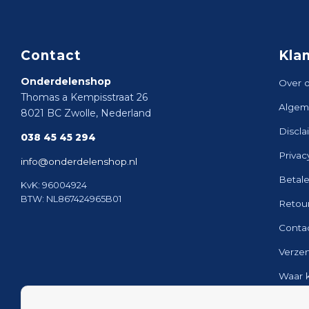
Contact
Kla
Onderdelenshop
Over 
Thomas a Kempisstraat 26
Algem
8021 BC Zwolle, Nederland
Discla
038 45 45 294
Privac
info@onderdelenshop.nl
Betal
KvK: 96004924
BTW: NL867424965B01
Retou
Conta
Verze
Waar 
Sitem