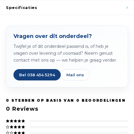
Spieg
Specificaties
Goud,
Versn
Cott
Remo
Vragen over dit onderdeel?
Auto,
Twijfel je of dit onderdeel passend is, of heb je
Baga
Appa
vragen over levering of voorraad? Neem gerust
contact met ons op — we helpen je graag verder.
Fiets
Airca
Bel 038 454 5294
Mail ons
Kuss
Tele
0
STERREN OP BASIS VAN
0
BEOORDELINGEN
Kinde
0
Reviews
Stuu