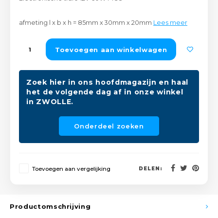
Peda
Pomp
Meub
Zout
afmeting l x b x h = 85mm x 30mm x 20mm
Lees meer
Fiet
Trom
Leer
Afvo
Toevoegen aan winkelwagen
Buit
Scho
Lami
Binn
Zoek hier in ons hoofdmagazijn en haal
Kunst
het de volgende dag af in onze winkel
in ZWOLLE.
Fiets
Klus
Onderdeel zoeken
Slote
Keuk
Kett
Inter
Toevoegen aan vergelijking
DELEN:
Gere
Insec
Opha
Productomschrijving
Hout