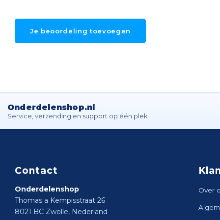
Je beoordeling toevoegen
Onderdelenshop.nl
Service, verzending en support op één plek
Contact
Kla
Onderdelenshop
Over 
Thomas a Kempisstraat 26
Algem
8021 BC Zwolle, Nederland