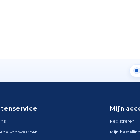
ntenservice
Mijn acc
ons
Registreren
ene voorwaarden
Mijn bestellin