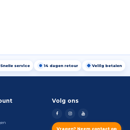
Snelle service
14 dagen retour
Veilig betalen
ount
Volg ons
gen
Vragen? Neem contact op