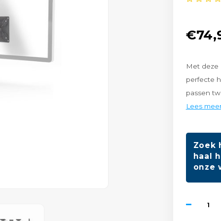
€74,
Met deze 
perfecte h
passen twe
Lees mee
Zoek 
haal h
onze 