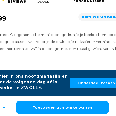
REVIEWS
toevoegen
ERGODMM100BK
99
NIET OP VOOR
Nedis® ergonomische monitorbeugel kun je je beeldscherm op 
oogte plaatsen, waardoor je de druk op je nekspieren vermindert.
e monitoren tot 24” in de beugel met een totaal gewicht van 14 k
r
hier in ons hoofdmagazijn en
et de volgende dag af in
Onderdeel zoeken
winkel in ZWOLLE.
Toevoegen aan winkelwagen