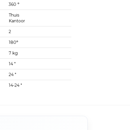
360 °
Thuis
Kantoor
2
180°
7 kg
14 "
24 "
14-24 "