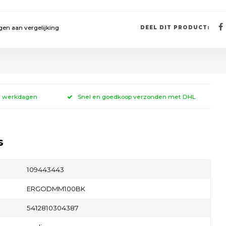
en aan vergelijking
DEEL DIT PRODUCT:
 3 werkdagen
Snel en goedkoop verzonden met DHL
s
109443443
ERGODMM100BK
5412810304387