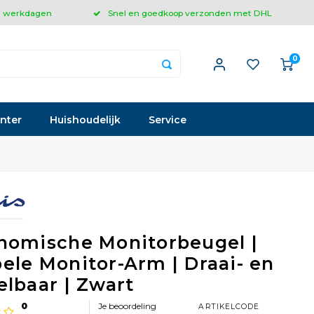
 3 werkdagen
Snel en goedkoop verzonden met DHL
0
inter
Huishoudelijk
Service
nomische Monitorbeugel |
ele Monitor-Arm | Draai- en
elbaar | Zwart
0
Je beoordeling
ARTIKELCODE