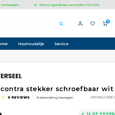
 3 werkdagen
Snel en goedkoop verzonden met DHL
0
inter
Huishoudelijk
Service
 contra stekker schroefbaar wit
0
REVIEWS
Je beoordeling toevoegen
ARTIKELCODE
9
12 OP VOOR