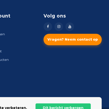
ount
Volg ons
gen
Vragen? Neem contact op
st
ducten
te verbeteren.
Dit bericht verbergen