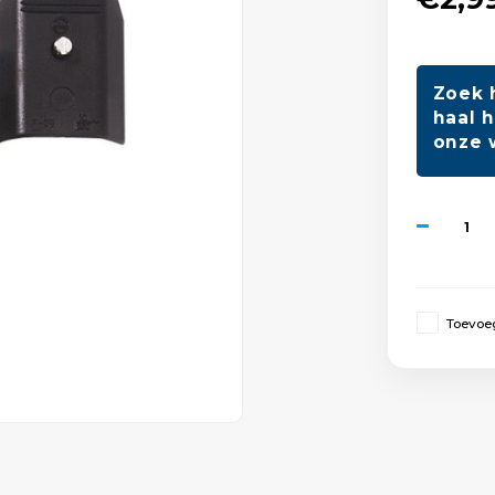
Zoek 
haal h
onze 
Toevoeg