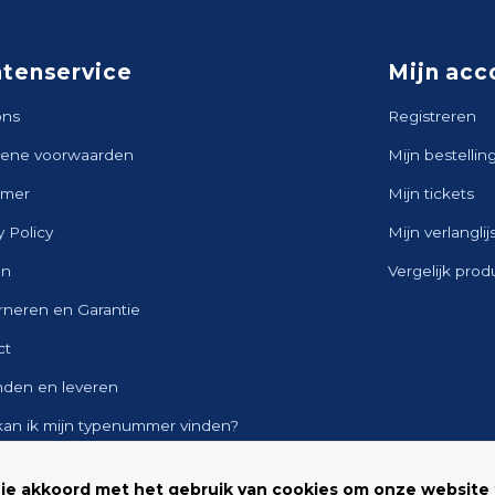
ntenservice
Mijn acc
ons
Registreren
ene voorwaarden
Mijn bestellin
imer
Mijn tickets
y Policy
Mijn verlanglij
en
Vergelijk pro
rneren en Garantie
ct
nden en leveren
kan ik mijn typenummer vinden?
ap
 je akkoord met het gebruik van cookies om onze website 