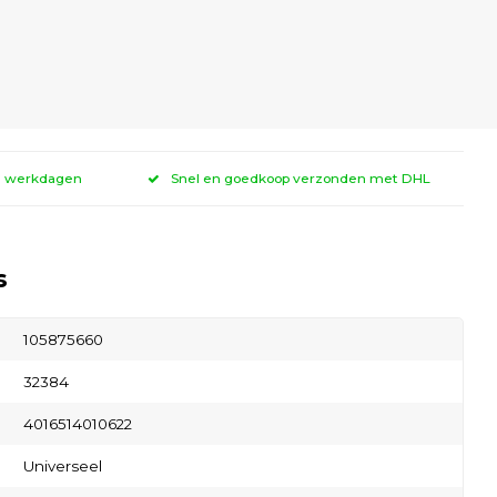
 3 werkdagen
Snel en goedkoop verzonden met DHL
s
105875660
32384
4016514010622
Universeel