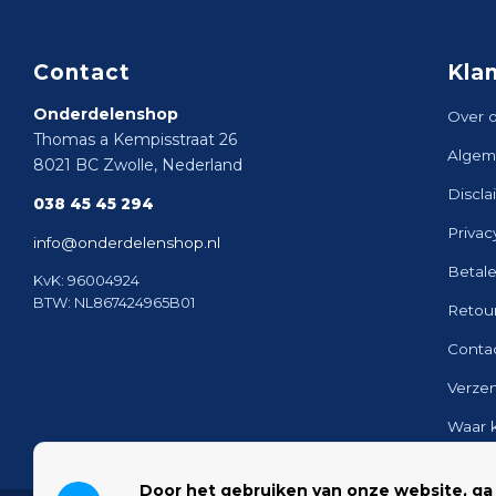
Contact
Kla
Onderdelenshop
Over 
Thomas a Kempisstraat 26
Algem
8021 BC Zwolle, Nederland
Discla
038 45 45 294
Privac
info@onderdelenshop.nl
Betal
KvK: 96004924
BTW: NL867424965B01
Retou
Conta
Verze
Waar 
Sitem
Door het gebruiken van onze website, ga