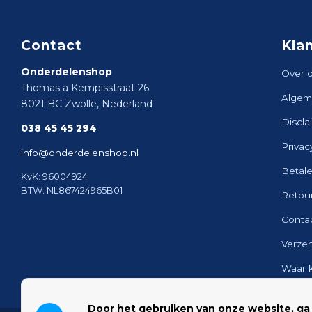
Contact
Kla
Onderdelenshop
Over 
Thomas a Kempisstraat 26
Algem
8021 BC Zwolle, Nederland
Discla
038 45 45 294
Privac
info@onderdelenshop.nl
Betal
KvK: 96004924
BTW: NL867424965B01
Retou
Conta
Verze
Waar 
Sitem
Door het gebruiken van onze website, ga