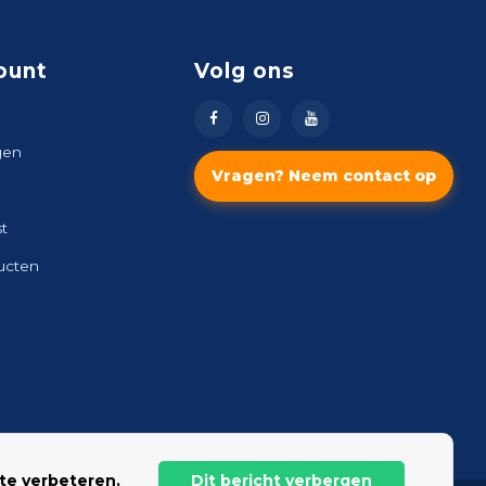
ount
Volg ons
gen
Vragen? Neem contact op
st
ducten
te verbeteren.
Dit bericht verbergen