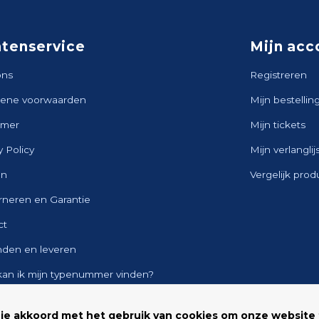
ntenservice
Mijn acc
ons
Registreren
ene voorwaarden
Mijn bestellin
imer
Mijn tickets
y Policy
Mijn verlanglij
en
Vergelijk pro
rneren en Garantie
ct
nden en leveren
kan ik mijn typenummer vinden?
ap
 je akkoord met het gebruik van cookies om onze website 