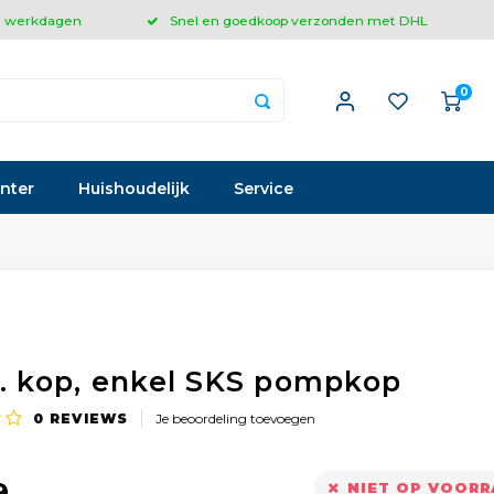
 3 werkdagen
Snel en goedkoop verzonden met DHL
0
inter
Huishoudelijk
Service
A. kop, enkel SKS pompkop
0
REVIEWS
Je beoordeling toevoegen
9
NIET OP VOOR