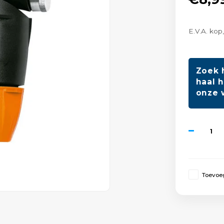
E.V.A. kop
Zoek 
haal h
onze 
Toevoeg