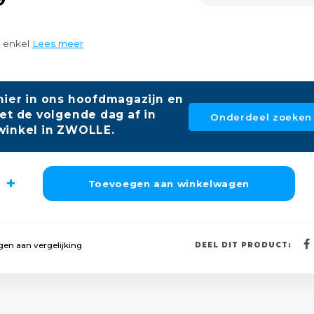
, enkel
Lees meer
hier in ons hoofdmagazijn en
et de volgende dag af in
Onderdeel zoeken
winkel in ZWOLLE.
Toevoegen aan winkelwagen
en aan vergelijking
DEEL DIT PRODUCT: