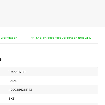
 3 werkdagen
Snel en goedkoop verzonden met DHL
s
104538789
10193
4002556266172
SKS