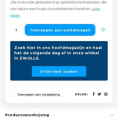
Life motorolie gebaseerd op synthetische basisoliën, die
Peda
Pomp
Meub
van nature een hoge viscositeitsindex bezitten.
Lees
Zout
meer
Fiet
Trom
Leer
Afvo
Toevoegen aan winkelwagen
Buit
Scho
Lami
Binn
Kunst
Zoek hier in ons hoofdmagazijn en haal
het de volgende dag af in onze winkel
Fiets
in ZWOLLE.
Klus
Slote
Onderdeel zoeken
Keuk
Kett
Inter
Toevoegen aan vergelijking
DELEN:
Gere
Insec
Opha
Hout
Productomschrijving