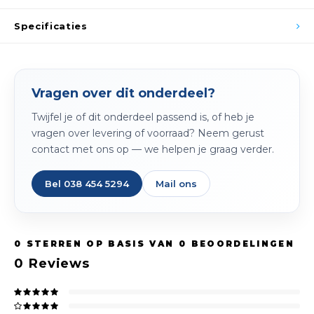
Spieg
Goud,
Specificaties
Versn
Cott
Remo
Auto,
Vragen over dit onderdeel?
Baga
Twijfel je of dit onderdeel passend is, of heb je
Appa
vragen over levering of voorraad? Neem gerust
Fiets
contact met ons op — we helpen je graag verder.
Airca
Kuss
Bel 038 454 5294
Mail ons
Tele
0
STERREN OP BASIS VAN
0
BEOORDELINGEN
Kinde
0
Reviews
Stuu