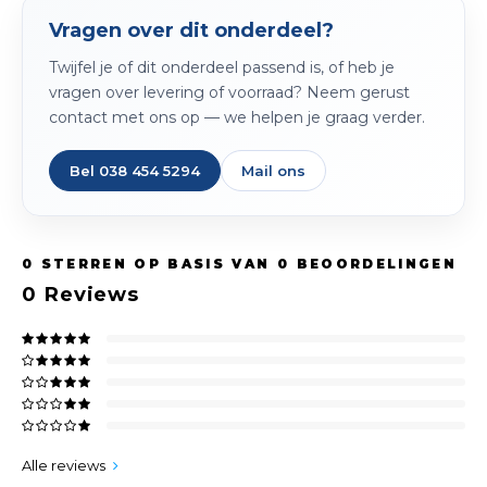
Peda
Pomp
Vragen over dit onderdeel?
Meub
Zout
Twijfel je of dit onderdeel passend is, of heb je
Fiet
Trom
Leer
vragen over levering of voorraad? Neem gerust
Afvo
contact met ons op — we helpen je graag verder.
Buit
Scho
Lami
Bel 038 454 5294
Mail ons
Binn
Kunst
Fiets
Klus
0
STERREN OP BASIS VAN
0
BEOORDELINGEN
Slote
0
Reviews
Keuk
Kett
Inter
Gere
Insec
Opha
Hout
Alle reviews