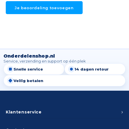
Spieg
Goud,
Je beoordeling toevoegen
Versn
Cott
Remo
Auto,
Baga
Appa
Onderdelenshop.nl
Fiets
Service, verzending en support op één plek
Airca
Snelle service
14 dagen retour
Kuss
Veilig betalen
Tele
Kinde
Klantenservice
Stuu