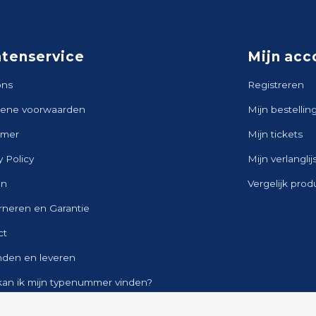
ntenservice
Mijn acc
ons
Registreren
ene voorwaarden
Mijn bestellin
imer
Mijn tickets
y Policy
Mijn verlanglij
en
Vergelijk pro
rneren en Garantie
ct
nden en leveren
kan ik mijn typenummer vinden?
ap