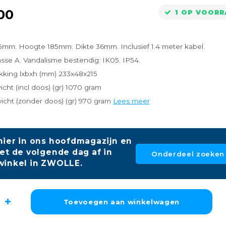
00
1 OP VOOR
5mm. Hoogte 185mm. Dikte 36mm. Inclusief 1.4 meter kabel.
sse A. Vandalisme bestendig: IK05. IP54.
kking lxbxh (mm) 233x48x215
cht (incl doos) (gr) 1070 gram
icht (zonder doos) (gr) 970 gram
Lees meer
hier in ons hoofdmagazijn en
et de volgende dag af in
Onderdeel zoeken
winkel in ZWOLLE.
Toevoegen aan winkelwagen