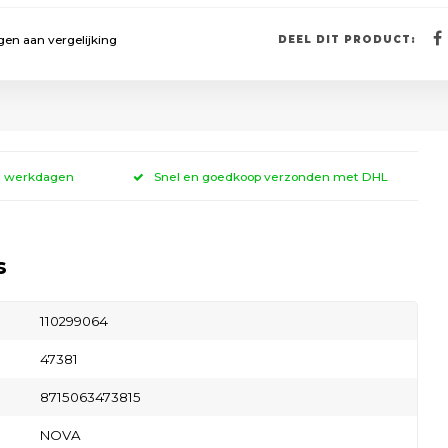
en aan vergelijking
DEEL DIT PRODUCT:
 3 werkdagen
Snel en goedkoop verzonden met DHL
s
110299064
47381
8715063473815
NOVA