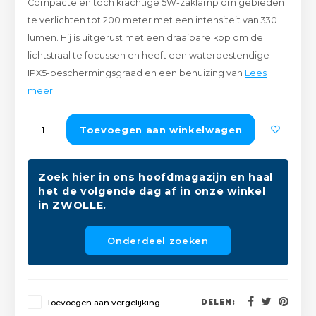
Compacte en toch krachtige 5W-zaklamp om gebieden
Peda
Pomp
te verlichten tot 200 meter met een intensiteit van 330
Meub
Zout
lumen. Hij is uitgerust met een draaibare kop om de
Fiet
Trom
lichtstraal te focussen en heeft een waterbestendige
Leer
Afvo
IPX5-beschermingsgraad en een behuizing van
Lees
Buit
Scho
meer
Lami
Binn
Kunst
Toevoegen aan winkelwagen
Fiets
Klus
Zoek hier in ons hoofdmagazijn en haal
Slote
het de volgende dag af in onze winkel
Keuk
in ZWOLLE.
Kett
Inter
Onderdeel zoeken
Gere
Insec
Opha
Hout
Toevoegen aan vergelijking
DELEN: