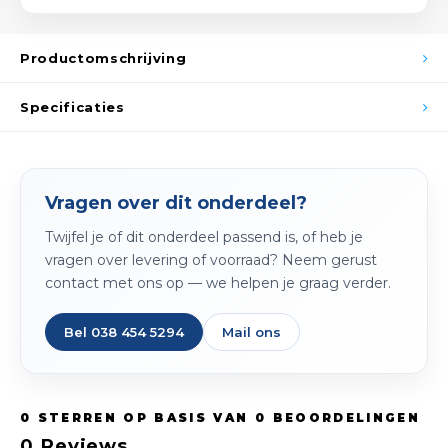
Spieg
Goud,
Productomschrijving
Versn
Cott
Specificaties
Remo
Auto,
Baga
Appa
Vragen over dit onderdeel?
Fiets
Airca
Twijfel je of dit onderdeel passend is, of heb je
Kuss
vragen over levering of voorraad? Neem gerust
contact met ons op — we helpen je graag verder.
Tele
Bel 038 454 5294
Mail ons
Kinde
Stuu
0
STERREN OP BASIS VAN
0
BEOORDELINGEN
0
Reviews