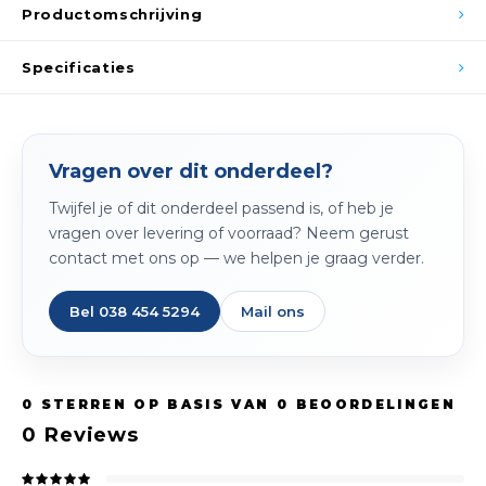
Spieg
Productomschrijving
Goud,
Versn
Specificaties
Cott
Remo
Auto,
Vragen over dit onderdeel?
Baga
Appa
Twijfel je of dit onderdeel passend is, of heb je
Fiets
vragen over levering of voorraad? Neem gerust
Airca
contact met ons op — we helpen je graag verder.
Kuss
Bel 038 454 5294
Mail ons
Tele
Kinde
0
STERREN OP BASIS VAN
0
BEOORDELINGEN
0
Reviews
Stuu