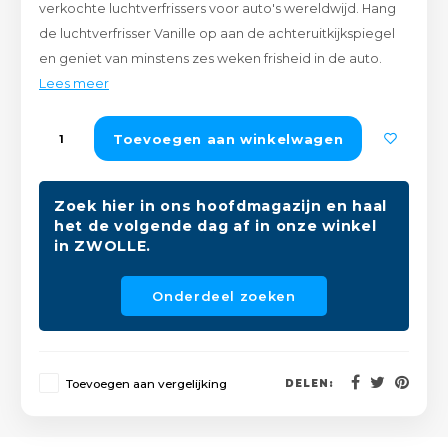
verkochte luchtverfrissers voor auto's wereldwijd. Hang
Peda
Pomp
Meub
de luchtverfrisser Vanille op aan de achteruitkijkspiegel
Zout
en geniet van minstens zes weken frisheid in de auto.
Fiet
Trom
Leer
Lees meer
Afvo
Buit
Scho
Lami
Toevoegen aan winkelwagen
Binn
Kunst
Zoek hier in ons hoofdmagazijn en haal
Fiets
het de volgende dag af in onze winkel
Klus
in ZWOLLE.
Slote
Keuk
Onderdeel zoeken
Kett
Inter
Gere
Insec
Toevoegen aan vergelijking
DELEN:
Opha
Hout