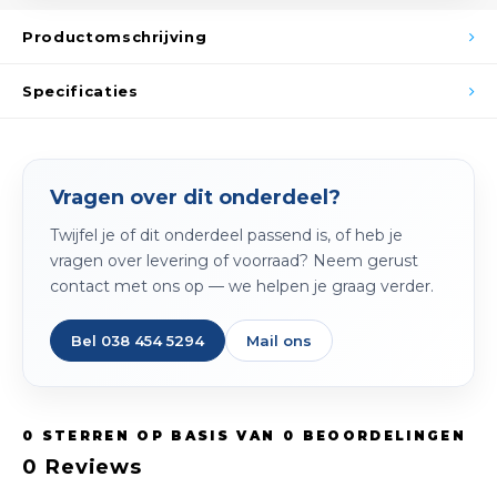
Spieg
Goud,
Productomschrijving
Versn
Cott
Specificaties
Remo
Auto,
Baga
Appa
Vragen over dit onderdeel?
Fiets
Twijfel je of dit onderdeel passend is, of heb je
Airca
vragen over levering of voorraad? Neem gerust
Kuss
contact met ons op — we helpen je graag verder.
Tele
Bel 038 454 5294
Mail ons
Kinde
0
STERREN OP BASIS VAN
0
BEOORDELINGEN
Stuu
0
Reviews