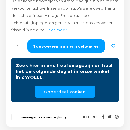
De bekende boompjes van Arbre Magique zijn de meest
Peda
Pomp
verkochte luchtverfrissers voor auto's wereldwijd. Hang
Meub
Zout
de luchtverfrisser Vintage Fruit op aan de
Fiet
Trom
achteruitkijkspiegel en geniet van minstens zes weken
Leer
Afvo
frisheid in de auto.
Lees meer
Buit
Scho
Lami
Toevoegen aan winkelwagen
Binn
Kunst
Fiets
Zoek hier in ons hoofdmagazijn en haal
Klus
het de volgende dag af in onze winkel
Slote
in ZWOLLE.
Keuk
Kett
Onderdeel zoeken
Inter
Gere
Insec
Toevoegen aan vergelijking
DELEN:
Opha
Hout