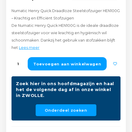
Peda
Pomp
Meub
Numatic Henry Quick Draadloze Steelstofzuiger HEN100G
Zout
– Krachtig en Efficiënt Stofzuigen
Fiet
Trom
Leer
De Numatic Henry Quick HEN100G is de ideale draadloze
Afvo
steelstofzuiger voor wie krachtig en hygiënisch wil
Buit
Scho
Lami
schoonmaken. Dankzij het gebruik van stofzakken blijft
het
Lees meer
Binn
Kunst
Fiets
Toevoegen aan winkelwagen
Klus
Slote
Keuk
Zoek hier in ons hoofdmagazijn en haal
het de volgende dag af in onze winkel
Kett
in ZWOLLE.
Inter
Gere
Onderdeel zoeken
Insec
Opha
Hout