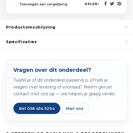
Spieg
Toevoegen aan vergelijking
DELEN:
Goud,
Versn
Cott
Productomschrijving
Remo
Auto,
Specificaties
Baga
Appa
Fiets
Airca
Vragen over dit onderdeel?
Kuss
Twijfel je of dit onderdeel passend is, of heb je
vragen over levering of voorraad? Neem gerust
Tele
contact met ons op — we helpen je graag verder.
Kinde
Bel 038 454 5294
Mail ons
Stuu