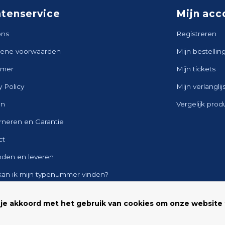
ntenservice
Mijn acc
ons
Registreren
ene voorwaarden
Mijn bestellin
imer
Mijn tickets
y Policy
Mijn verlanglij
en
Vergelijk pro
rneren en Garantie
ct
nden en leveren
kan ik mijn typenummer vinden?
ap
 je akkoord met het gebruik van cookies om onze website 