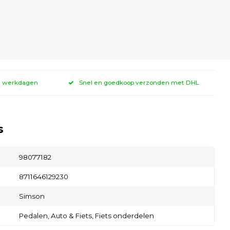
 3 werkdagen
Snel en goedkoop verzonden met DHL
s
98077182
8711646129230
Simson
Pedalen,
Auto & Fiets,
Fiets onderdelen