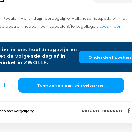
 Pedalen Holland zijn oerdegelijke Hollandse fietspedalen met
. De pedalen hebben een soepele 9/16 kogellager.
Lees meer
hier in ons hoofdmagazijn en
et de volgende dag af in
Onderdeel zoeken
winkel in ZWOLLE.
Toevoegen aan winkelwagen
en aan vergelijking
DEEL DIT PRODUCT: