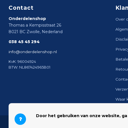
Contact
Kla
Onderdelenshop
Over 
Thomas a Kempisstraat 26
Algem
8021 BC Zwolle, Nederland
Discla
038 45 45 294
Privac
info@onderdelenshop.nl
Betal
KvK: 96004924
BTW: NL867424965B01
Retou
Conta
Verze
Waar 
Sitem
Door het gebruiken van onze website, ga
© 2026 Onderdelenshop - Powered by
Lightspeed