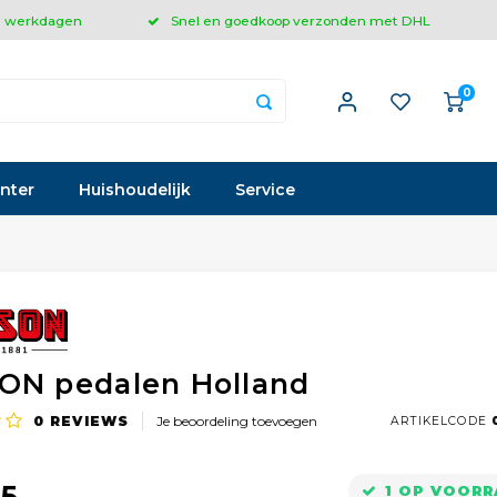
 3 werkdagen
Snel en goedkoop verzonden met DHL
0
inter
Huishoudelijk
Service
ON pedalen Holland
0
REVIEWS
Je beoordeling toevoegen
ARTIKELCODE
0
95
1 OP VOOR