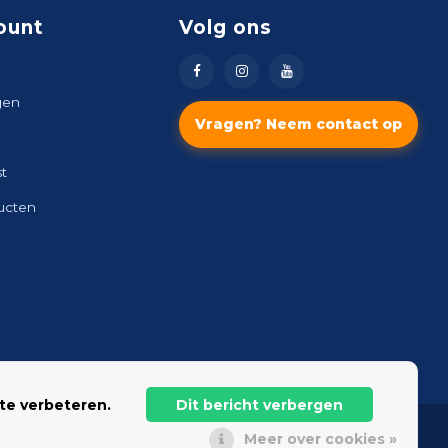
ount
Volg ons
gen
Vragen? Neem contact op
st
ducten
te verbeteren.
Dit bericht verbergen
Meer over cookies »