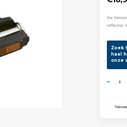
De Simson
reflector
Zoek 
haal h
onze 
Toevoeg