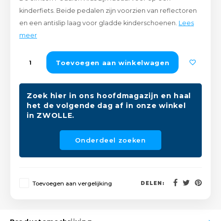
Peda
Pomp
kinderfiets. Beide pedalen zijn voorzien van reflectoren
Meub
Zout
en een antislip laag voor gladde kinderschoenen.
Lees
Fiet
Trom
meer
Leer
Afvo
Buit
Scho
Toevoegen aan winkelwagen
Lami
Binn
Kunst
Zoek hier in ons hoofdmagazijn en haal
het de volgende dag af in onze winkel
Fiets
Klus
in ZWOLLE.
Slote
Keuk
Onderdeel zoeken
Kett
Inter
Gere
Toevoegen aan vergelijking
DELEN:
Insec
Opha
Hout