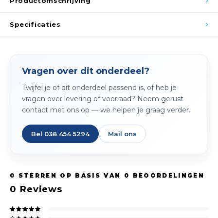
Productomschrijving
Spieg
Goud,
Specificaties
Versn
Cott
Remo
Auto,
Vragen over dit onderdeel?
Baga
Appa
Twijfel je of dit onderdeel passend is, of heb je
vragen over levering of voorraad? Neem gerust
Fiets
Airca
contact met ons op — we helpen je graag verder.
Kuss
Bel 038 454 5294
Mail ons
Tele
Kinde
0
STERREN OP BASIS VAN
0
BEOORDELINGEN
0
Reviews
Stuu