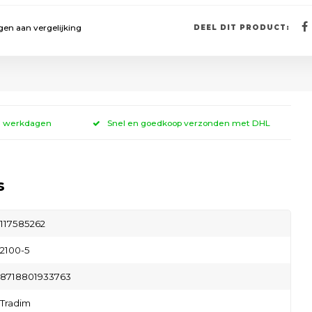
en aan vergelijking
DEEL DIT PRODUCT:
 3 werkdagen
Snel en goedkoop verzonden met DHL
s
117585262
2100-5
8718801933763
Tradim