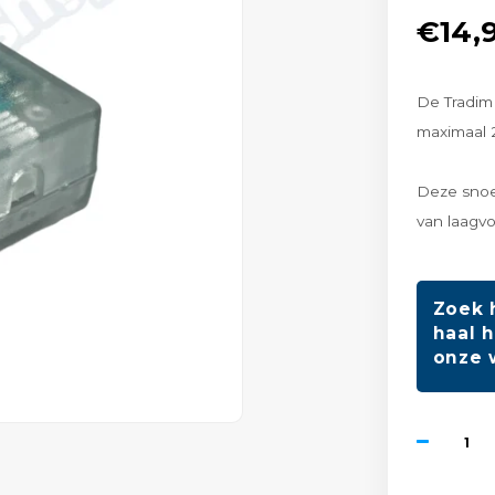
€14,
De Tradim
maximaal 2
Deze snoe
van laagvol
Zoek 
haal h
onze 