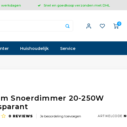
 3 werkdagen
Snel en goedkoop verzonden met DHL
0
inter
Huishoudelijk
Service
im Snoerdimmer 20-250W
sparant
0
REVIEWS
Je beoordeling toevoegen
ARTIKELCODE
N