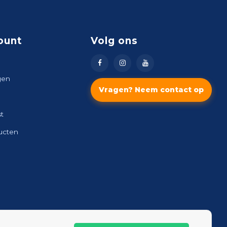
ount
Volg ons
gen
Vragen? Neem contact op
st
ducten