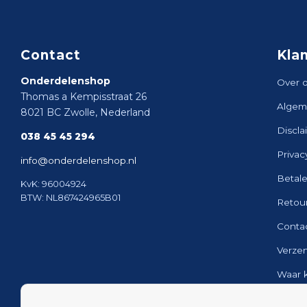
Contact
Kla
Onderdelenshop
Over 
Thomas a Kempisstraat 26
Algem
8021 BC Zwolle, Nederland
Discla
038 45 45 294
Privac
info@onderdelenshop.nl
Betal
KvK: 96004924
BTW: NL867424965B01
Retou
Conta
Verze
Waar 
Sitem