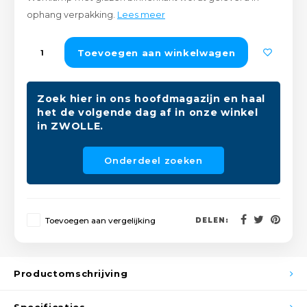
Peda
Pomp
ophang verpakking.
Lees meer
Meub
Zout
Fiet
Trom
Toevoegen aan winkelwagen
Leer
Afvo
Buit
Scho
Lami
Zoek hier in ons hoofdmagazijn en haal
het de volgende dag af in onze winkel
Binn
Kunst
in ZWOLLE.
Fiets
Klus
Onderdeel zoeken
Slote
Keuk
Kett
Toevoegen aan vergelijking
DELEN:
Inter
Gere
Insec
Productomschrijving
Opha
Hout