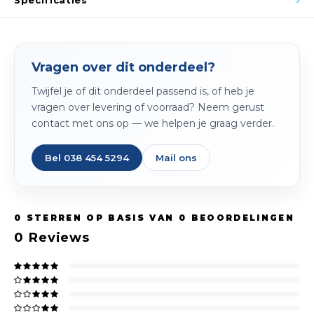
Specificaties
Spieg
Goud,
Versn
Cott
Vragen over dit onderdeel?
Remo
Auto,
Twijfel je of dit onderdeel passend is, of heb je
vragen over levering of voorraad? Neem gerust
Baga
Appa
contact met ons op — we helpen je graag verder.
Fiets
Airca
Bel 038 454 5294
Mail ons
Kuss
Tele
0
STERREN OP BASIS VAN
0
BEOORDELINGEN
0
Reviews
Kinde
Stuu