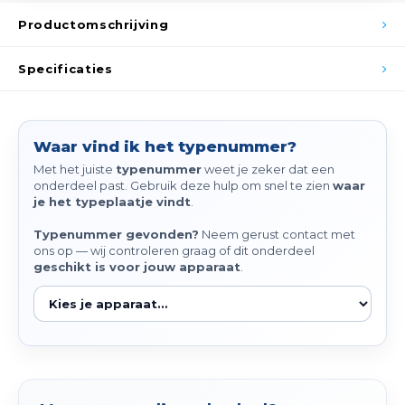
Spieg
Goud,
Productomschrijving
Versn
Cott
Specificaties
Remo
Auto,
Baga
Waar vind ik het typenummer?
Appa
Met het juiste
typenummer
weet je zeker dat een
onderdeel past. Gebruik deze hulp om snel te zien
waar
Fiets
Airca
je het typeplaatje vindt
.
Kuss
Typenummer gevonden?
Neem gerust contact met
ons op — wij controleren graag of dit onderdeel
geschikt is voor jouw apparaat
.
Tele
Kinde
Stuu