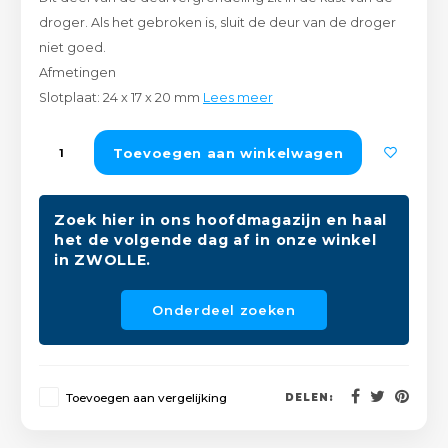
Peda
Pomp
droger. Als het gebroken is, sluit de deur van de droger
Meub
Zout
niet goed.
Fiet
Trom
Afmetingen
Leer
Afvo
Slotplaat: 24 x 17 x 20 mm
Lees meer
Buit
Scho
Lami
Toevoegen aan winkelwagen
Binn
Kunst
Fiets
Zoek hier in ons hoofdmagazijn en haal
Klus
het de volgende dag af in onze winkel
in ZWOLLE.
Slote
Keuk
Onderdeel zoeken
Kett
Inter
Gere
Insec
Toevoegen aan vergelijking
DELEN:
Opha
Hout