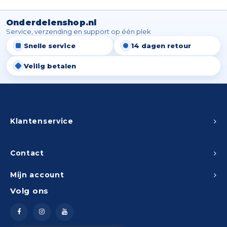
Spieg
Goud,
Onderdelenshop.nl
Versn
Service, verzending en support op één plek
Cott
Snelle service
14 dagen retour
Remo
Auto,
Veilig betalen
Baga
Appa
Fiets
Airca
Klantenservice
Kuss
Contact
Tele
Mijn account
Kinde
Volg ons
Stuu