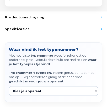
Spieg
Goud,
Versn
Productomschrijving
Cott
Remo
Specificaties
Auto,
Baga
Appa
Waar vind ik het typenummer?
Fiets
Airca
Met het juiste
typenummer
weet je zeker dat een
onderdeel past. Gebruik deze hulp om snel te zien
waar
Kuss
je het typeplaatje vindt
.
Typenummer gevonden?
Neem gerust contact met
Tele
ons op — wij controleren graag of dit onderdeel
geschikt is voor jouw apparaat
.
Kinde
Stuu