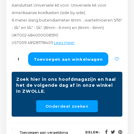
Aansluitset Universele kit voor. Universele kit voor
Peda
Pomp
Meub
Amerikaanse koelkasten (side by side).
Zout
6 meter slang buitendiameter 6mm. , wartelmoeren 5/16"
Fiet
Trom
Leer
- 1/4" en 1/4" - 1/4". (8mm - 6 mm) en (6mm - 6mm)
Afvo
Buit
Scho
UKT002 484000008590
Lami
UST009 481281718405
Lees meer
Binn
Kunst
Toevoegen aan winkelwagen
Fiets
Klus
Zoek hier in ons hoofdmagazijn en haal
Slote
Keuk
het de volgende dag af in onze winkel
in ZWOLLE.
Kett
Inter
Onderdeel zoeken
Gere
Insec
Opha
Hout
Toevoegen aan vergelijking
DELEN: