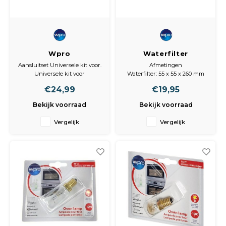
Wpro
Waterfilter
Waterfilterslang
Amerikaanse
Aansluitset Universele kit voor.
Afmetingen
UKT002
koelkasten
Universele kit voor
Waterfilter: 55 x 55 x 260 mm
Amerikaanse
Samsung, LG, GE
Amerikaanse koelkasten (side
€24,99
€19,95
by side).
koelkast
6 meter slang buitendiameter
Bekijk voorraad
Bekijk voorraad
6mm. , wartelmoeren 5/16" -
1/4" en 1/4" - 1/4". (8mm - 6
Vergelijk
Vergelijk
mm) en (6mm - 6mm)
UKT002 484000008590
UST009 481281718405