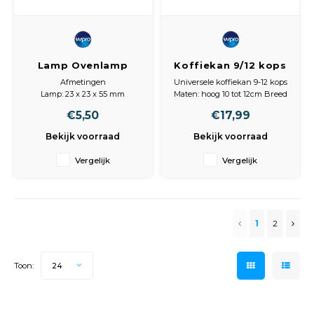
Lamp Ovenlamp
Koffiekan 9/12 kops
25W E14 T25
-zwart-
Afmetingen
Universele koffiekan 9-12 kops
Lamp: 23 x 23 x 55 mm
Maten: hoog 10 tot 12cm Breed
13cm Bodem:
€5,50
€17,99
9.2cm Deksel in hoogte
verstelbaar.
Bekijk voorraad
Bekijk voorraad
Geschikt voor o.a.
Bauknecht 524, Combi 1600
Vergelijk
Vergelijk
Braun KFT10T, Aroma Select,
KF145, Aromaster KFK10L,
KF20, kf21, kf30,kf32, kf36, kf40,
kf41, kf4
1
2
Toon:
24