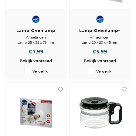
Lamp Ovenlamp
Lamp Ovenlamp-
40W E14 T29
koelkastlamp 15W
Afmetingen
Afmetingen
E14 T29
Lamp: 25 x 25 x 75 mm
Lamp: 20 x 20 x 45 mm
€7,99
€5,99
Bekijk voorraad
Bekijk voorraad
Vergelijk
Vergelijk