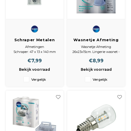
Schraper Metalen
Wasnetje Afmeting
schraper
26x23x15cm
Afmetingen
Wasnetje Afmeting
Schraper: 47 x 13 x 140 mm
26x23x15cm. Lingerie wasnet -
groot formaat
€7,99
€8,99
Wasnet speciaal ontworpen
om lingerie te wassen.
Bekijk voorraad
Bekijk voorraad
Getest en aanbevolen door
Whirlpool.
Vergelijk
Vergelijk