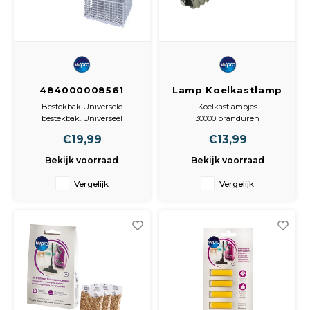
484000008561
Lamp Koelkastlamp
Bestekbak
1W LED
Bestekbak Universele
Koelkastlampjes
Universele
bestekbak. Universeel
30000 branduren
bestekbak
bestekmandje.
Warm-wit
€19,99
€13,99
Twee modulaire
Ook geschikt voor Vriezer
compartimenten, geschikt
Bekijk voorraad
Bekijk voorraad
voor de meeste modellen
vaatwasautomaten.
Vergelijk
Vergelijk
Om de twee afzonderlijke
mandjes aan elkaar te
bevestigen: verwijder de
afscherming van de
handvatten door deze ho