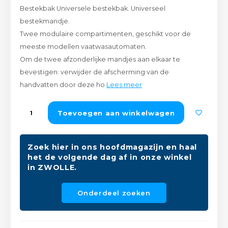
Bestekbak Universele bestekbak. Universeel
Peda
Pomp
Meub
bestekmandje.
Zout
Twee modulaire compartimenten, geschikt voor de
Fiet
Trom
Leer
meeste modellen vaatwasautomaten.
Afvo
Buit
Scho
Om de twee afzonderlijke mandjes aan elkaar te
Lami
bevestigen: verwijder de afscherming van de
Binn
handvatten door deze ho
Lees meer
Kunst
Fiets
Toevoegen aan winkelwagen
Klus
Slote
Keuk
Zoek hier in ons hoofdmagazijn en haal
het de volgende dag af in onze winkel
Kett
Inter
in ZWOLLE.
Gere
Insec
Onderdeel zoeken
Opha
Hout