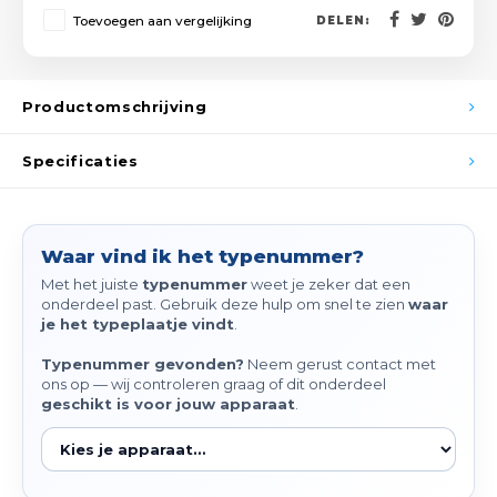
Spieg
Toevoegen aan vergelijking
DELEN:
Goud,
Versn
Cott
Productomschrijving
Remo
Auto,
Specificaties
Baga
Appa
Fiets
Airca
Waar vind ik het typenummer?
Met het juiste
typenummer
weet je zeker dat een
Kuss
onderdeel past. Gebruik deze hulp om snel te zien
waar
je het typeplaatje vindt
.
Tele
Typenummer gevonden?
Neem gerust contact met
ons op — wij controleren graag of dit onderdeel
Kinde
geschikt is voor jouw apparaat
.
Stuu