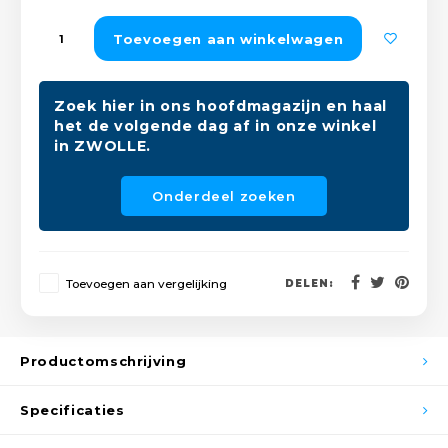
Peda
Pomp
Meub
Toevoegen aan winkelwagen
Zout
Fiet
Trom
Leer
Afvo
Zoek hier in ons hoofdmagazijn en haal
Buit
Scho
het de volgende dag af in onze winkel
Lami
in ZWOLLE.
Binn
Kunst
Onderdeel zoeken
Fiets
Klus
Slote
Keuk
Toevoegen aan vergelijking
DELEN:
Kett
Inter
Productomschrijving
Gere
Insec
Specificaties
Opha
Hout