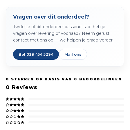
Spieg
Goud,
Vragen over dit onderdeel?
Versn
Cott
Twijfel je of dit onderdeel passend is, of heb je
Remo
vragen over levering of voorraad? Neem gerust
Auto,
contact met ons op — we helpen je graag verder.
Baga
Appa
Bel 038 454 5294
Mail ons
Fiets
Airca
Kuss
0
STERREN OP BASIS VAN
0
BEOORDELINGEN
0
Reviews
Tele
Kinde
Stuu