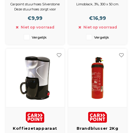
Silverstone
limoblack3% 300 x
Carpoint stuurhoes Silverstone
Limoblack, 3%, 300 x 50 cm.
grijs/zwart
50cm
Deze stuurhoes zorgt voor
betere grip een verhoogd
€9,99
€16,99
rijcomfort. Daarnaast gebruik
je deze hoes ook om je oude,
Niet op voorraad
Niet op voorraad
versleten stuur nieuw leven in
te blazen. De hoes is geschikt
Vergelijk
Vergelijk
voor sturen met een diameter
van 37 tot en met 39 ce
Koffiezetapparaat
Brandblusser 2Kg