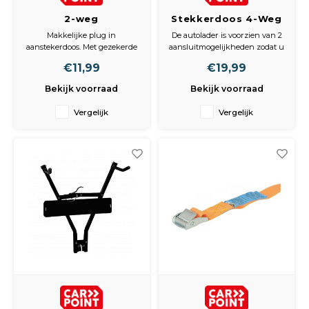
2-weg
Stekkerdoos 4-Weg
aanstekerdoos 12V
met USB 12V/24V
Makkelijke plug in
De autolader is voorzien van 2
5A
aanstekerdoos. Met gezekerde
aansluitmogelijkheden zodat u
aanstekerplug.
tegelijkertijd twee autoladers
€11,99
€19,99
kunt aansluiten. Met Led-
indicatielampje voor de
Bekijk voorraad
Bekijk voorraad
laadstatus.
Vergelijk
Vergelijk