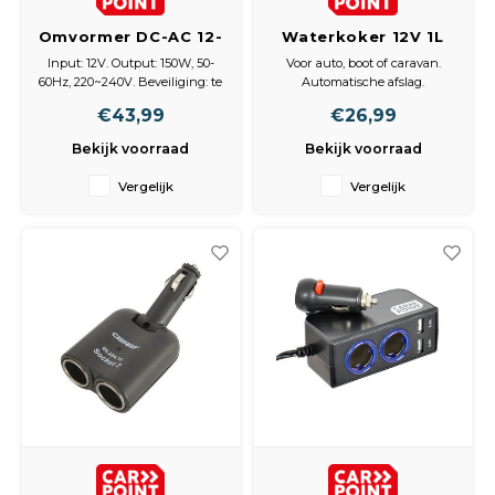
Spieg
Goud,
Omvormer DC-AC 12-
Waterkoker 12V 1L
230V 150W
Input: 12V. Output: 150W, 50-
Voor auto, boot of caravan.
Versn
60Hz, 220~240V. Beveiliging: te
Automatische afslag.
Cott
lage ingangsspanning,
Droogkookbeveiliging.
€43,99
€26,99
overbelasting, oververhitting.
Eenvoudig in de
Remo
Auto,
Past in blikjeshouder.
aanstekerdoos steken.
Bekijk voorraad
Bekijk voorraad
Baga
Vergelijk
Vergelijk
Appa
Fiets
Airca
Kuss
Tele
Kinde
Stuu