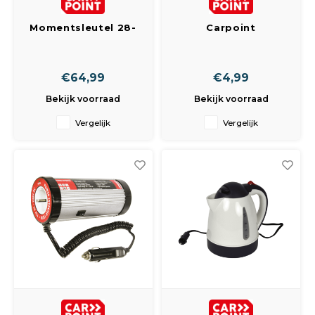
Peda
Pomp
Meub
Momentsleutel 28-
Carpoint
Zout
210Nm TUV/GS
Aanstekerplug 12V
Fiet
Trom
Carpoin
10A
Leer
Afvo
€64,99
€4,99
Buit
Scho
Lami
Bekijk voorraad
Bekijk voorraad
Binn
Vergelijk
Vergelijk
Kunst
Fiets
Klus
Slote
Keuk
Kett
Inter
Gere
Insec
Opha
Hout