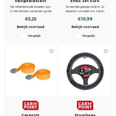
Veiligheidsvest
Ehbo set Euro
Oxford oranje XL
verbanddoos
De reflecterende strepen zijn
3x steriele gaasjes 5x5cm, 2x
in het donker vanaf een grote
elastisch windsel 4m x 6cm,
afstand zichtbaar. Voor
elastisch windsel 4m x 8cm,
€5,25
€10,99
noodgevallen of een ongeluk,
schaar, pincet, paar
onmisbaar in de auto of tijdens
handschoenen, 20x pleisters
Bekijk voorraad
Bekijk voorraad
wandelen, joggen, fietsen,
assorti, 5x wondpleister,
paardrijden of bij iedere
hechtpleister 100x2,5cm, 4x
Vergelijk
Vergelijk
andere buitenactiviteit. Maat
alcohol doekjes, driekante
XL, 100% Oxford polyester.
doek, EHBO-handleiding.
Carpoint
Stuurhoes