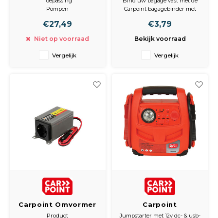
Toepassing
Bind uw bagage vast met de
TUV/GS BS 258:1995
Pompen
Carpoint bagagebinder met
twee haken. De bagagebinder,
€27,49
€3,79
Variatie
met TÜV/GS keurmerk, heeft
1 cilinder, 2 cilinders
een lengte van 200cm en een
Niet op voorraad
Bekijk voorraad
diameter van 10mm.
Vergelijk
Vergelijk
Carpoint Omvormer
Carpoint
12V>230V 150W
Jumpstarter 2in1
Product
Jumpstarter met 12v dc- & usb-