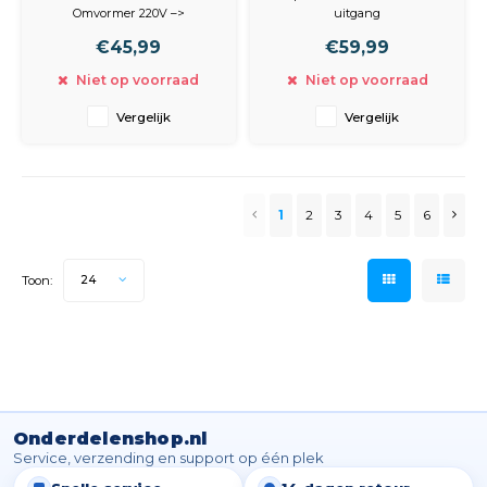
sigarettenaansteker
LED 12V/7AH
Omvormer 220V –>
uitgang
€45,99
€59,99
Type
jumpstarter met een
DC – AC
vermogen van 250a
Niet op voorraad
Niet op voorraad
(piekstroom tot 500a) geschikt
Voltage
voor auto- moto- en andere
Vergelijk
Vergelijk
220 –> 12 Volt
12v-accu’s 12v-energiestation
5v usb-uitgang voor het
laden/voeden van gps-
toestellen mp3-spelers gsm’s
enz. automatis
1
2
3
4
5
6
Toon:
24
Onderdelenshop.nl
Service, verzending en support op één plek