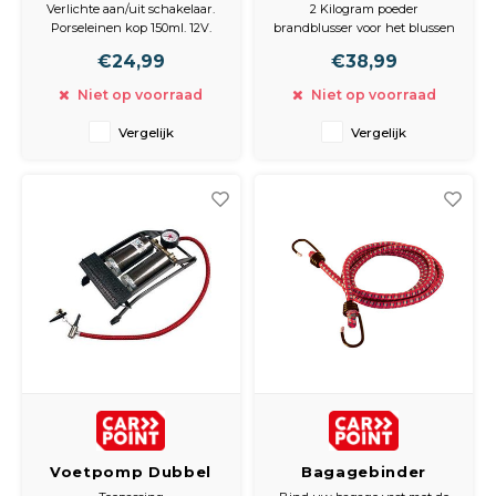
Just 4 you 12V 170W
Belg Norm 2025
Verlichte aan/uit schakelaar.
2 Kilogram poeder
150ml
Porseleinen kop 150ml. 12V.
brandblusser voor het blussen
Gebruiksaanwijzing
van brand in de brandklasse B
€24,99
€38,99
bijgesloten.
en C.
Niet op voorraad
Niet op voorraad
Brandklasse B: Voor het
blussen van brand van
Vergelijk
Vergelijk
vloeibare stoffen zoals:
benzine, dieselolie, aceton, was,
smeervetten en bij verhitting
smeltende stoffen zoals
kaarsvet
Voetpomp Dubbel
Bagagebinder
Premium
eu10mm 200cm