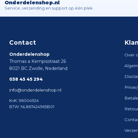
Onderdelenshop.nl
Service, verzending en support op één plek
Contact
Kla
Onderdelenshop
Over 
Thomas a Kempisstraat 26
Algem
8021 BC Zwolle, Nederland
Discla
038 45 45 294
Privac
info@onderdelenshop.nl
Betal
KvK: 96004924
BTW: NL867424965B01
Retou
Conta
Verze