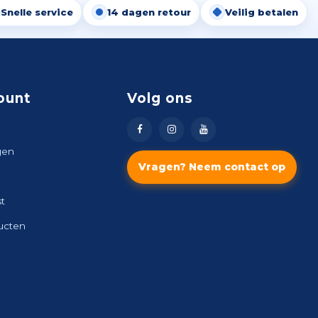
Snelle service
14 dagen retour
Veilig betalen
ount
Volg ons
gen
Vragen? Neem contact op
st
ducten