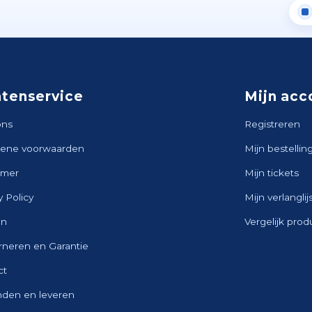
ntenservice
Mijn acc
ons
Registreren
ene voorwaarden
Mijn bestellin
imer
Mijn tickets
y Policy
Mijn verlanglij
en
Vergelijk pro
rneren en Garantie
ct
nden en leveren