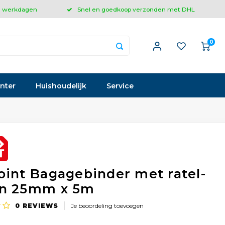
 3 werkdagen
Snel en goedkoop verzonden met DHL
0
inter
Huishoudelijk
Service
oint Bagagebinder met ratel-
n 25mm x 5m
0
REVIEWS
Je beoordeling toevoegen