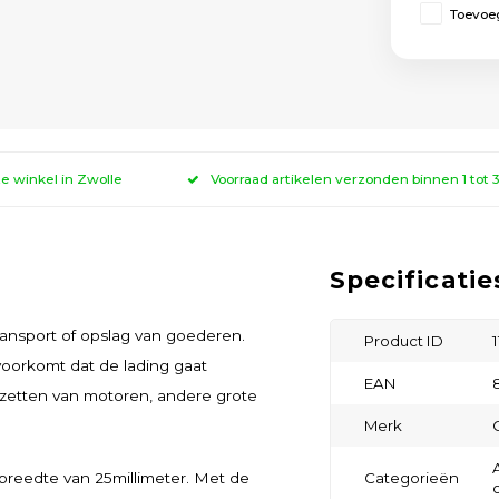
Toevoeg
ze winkel in Zwolle
Voorraad artikelen verzonden binnen 1 tot
Specificatie
transport of opslag van goederen.
Product ID
voorkomt dat de lading gaat
EAN
tzetten van motoren, andere grote
Merk
breedte van 25millimeter. Met de
Categorieën