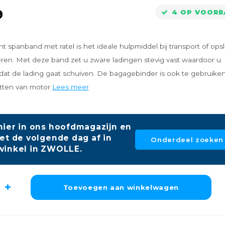
9
4 OP VOORR
t spanband met ratel is het ideale hulpmiddel bij transport of ops
ren. Met deze band zet u zware ladingen stevig vast waardoor u
at de lading gaat schuiven. De bagagebinder is ook te gebruike
etten van motor
Lees meer
hier in ons hoofdmagazijn en
et de volgende dag af in
Onderdeel zoeken
winkel in ZWOLLE.
Toevoegen aan winkelwagen