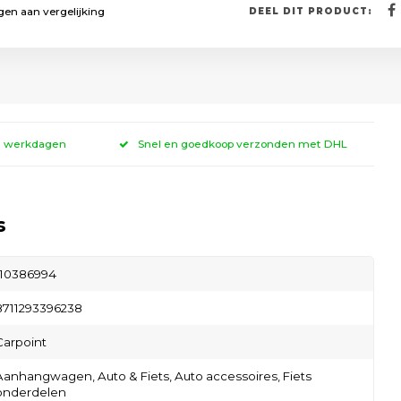
en aan vergelijking
DEEL DIT PRODUCT:
 3 werkdagen
Snel en goedkoop verzonden met DHL
s
110386994
8711293396238
Carpoint
Aanhangwagen,
Auto & Fiets,
Auto accessoires,
Fiets
onderdelen