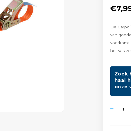
€7,9
De Carpoin
van goede
voorkomt d
het vastz
Zoek 
haal h
onze 