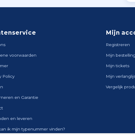
ntenservice
Mijn acc
ons
Registreren
ene voorwaarden
Mijn bestellin
imer
Mijn tickets
y Policy
Mijn verlanglij
en
Vergelijk pro
rneren en Garantie
ct
nden en leveren
kan ik mijn typenummer vinden?