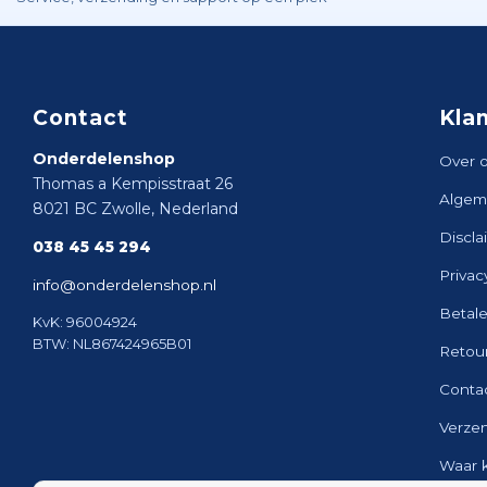
Contact
Kla
Onderdelenshop
Over 
Thomas a Kempisstraat 26
Algem
8021 BC Zwolle, Nederland
Discla
038 45 45 294
Privac
info@onderdelenshop.nl
Betal
KvK: 96004924
BTW: NL867424965B01
Retou
Conta
Verze
Waar 