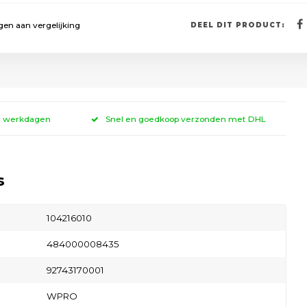
en aan vergelijking
DEEL DIT PRODUCT:
 3 werkdagen
Snel en goedkoop verzonden met DHL
s
104216010
484000008435
92743170001
WPRO