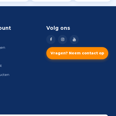
ount
Volg ons
gen
Vragen? Neem contact op
st
ducten