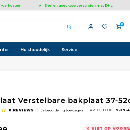
 3 werkdagen
Snel en goedkoop verzonden met DHL
0
inter
Huishoudelijk
Service
laat Verstelbare bakplaat 37-5
0
REVIEWS
Je beoordeling toevoegen
ARTIKELCODE
9.27.4
99
NIET OP VOOR