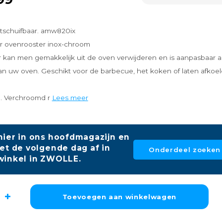
itschuifbaar. amw820ix
ar ovenrooster inox-chroom
r kan men gemakkelijk uit de oven verwijderen en is aanpasbaar 
an uw oven. Geschikt voor de barbecue, het koken of laten afkoe
. Verchroomd r
Lees meer
hier in ons hoofdmagazijn en
et de volgende dag af in
Onderdeel zoeken
winkel in ZWOLLE.
Toevoegen aan winkelwagen