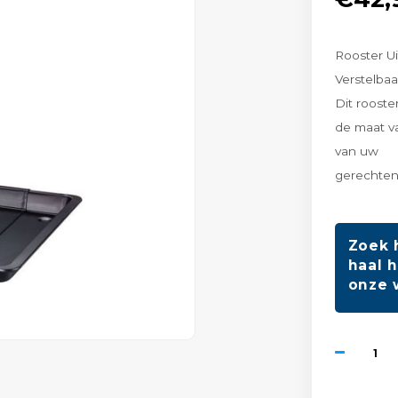
Rooster U
Verstelba
Dit rooste
de maat v
van uw
gerechten
Zoek 
haal h
onze 