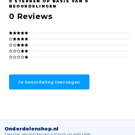
0
STERREN OP BASIS VAN
0
BEOORDELINGEN
0
Reviews
Je beoordeling toevoegen
Onderdelenshop.nl
Service, verzending en support op één plek