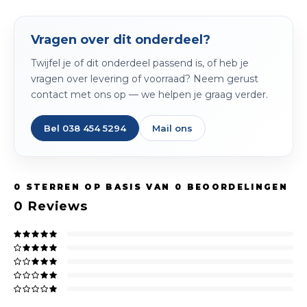
Spieg
Goud,
Vragen over dit onderdeel?
Versn
Cott
Twijfel je of dit onderdeel passend is, of heb je
Remo
vragen over levering of voorraad? Neem gerust
Auto,
contact met ons op — we helpen je graag verder.
Baga
Appa
Bel 038 454 5294
Mail ons
Fiets
Airca
Kuss
0
STERREN OP BASIS VAN
0
BEOORDELINGEN
0
Reviews
Tele
Kinde
Stuu