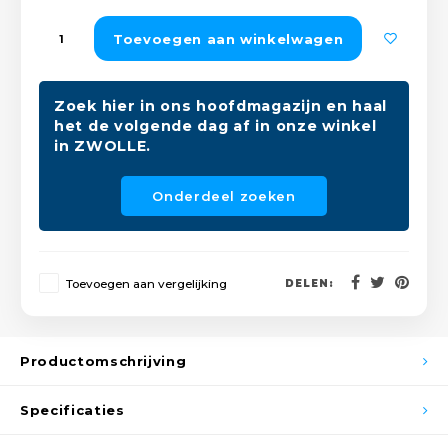
Peda
Pomp
Meub
Toevoegen aan winkelwagen
Zout
Fiet
Trom
Leer
Afvo
Zoek hier in ons hoofdmagazijn en haal
Buit
Scho
het de volgende dag af in onze winkel
Lami
in ZWOLLE.
Binn
Kunst
Onderdeel zoeken
Fiets
Klus
Slote
Keuk
Toevoegen aan vergelijking
DELEN:
Kett
Inter
Productomschrijving
Gere
Insec
Specificaties
Opha
Hout