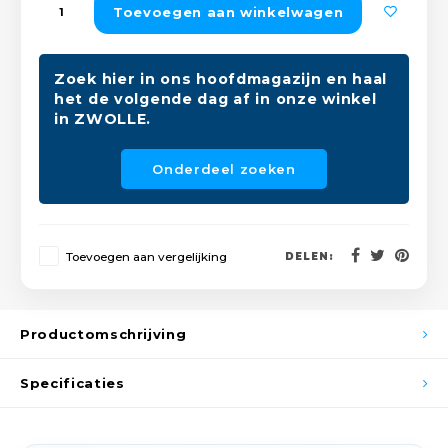
Toevoegen aan winkelwagen
Peda
Pomp
Meub
Zout
Fiet
Trom
Zoek hier in ons hoofdmagazijn en haal
Leer
Afvo
het de volgende dag af in onze winkel
Buit
Scho
in ZWOLLE.
Lami
Binn
Onderdeel zoeken
Kunst
Fiets
Klus
Toevoegen aan vergelijking
DELEN:
Slote
Keuk
Kett
Inter
Productomschrijving
Gere
Insec
Specificaties
Opha
Hout