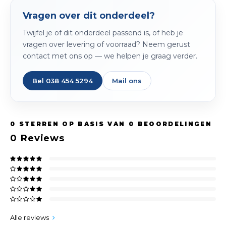
Spieg
Goud,
Vragen over dit onderdeel?
Versn
Twijfel je of dit onderdeel passend is, of heb je
Cott
vragen over levering of voorraad? Neem gerust
Remo
contact met ons op — we helpen je graag verder.
Auto,
Baga
Bel 038 454 5294
Mail ons
Appa
Fiets
Airca
0
STERREN OP BASIS VAN
0
BEOORDELINGEN
Kuss
0
Reviews
Tele
Kinde
Stuu
Alle reviews