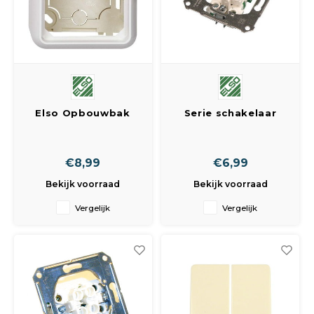
Peda
Pomp
Meub
Zout
Fiet
Trom
Leer
Afvo
Buit
Scho
Lami
Elso Opbouwbak
Serie schakelaar
Binn
Met Bodem 1-Voudig
inbouw
Kunst
Opbouwkap 234110
Fiets
Creme
Klus
€8,99
€6,99
Bekijk voorraad
Bekijk voorraad
Slote
Keuk
Vergelijk
Vergelijk
Kett
Inter
Gere
Insec
Opha
Hout