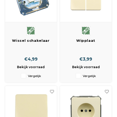
Spieg
Goud,
Versn
Cott
Remo
Auto,
Wissel schakelaar
Wipplaat
Baga
Appa
inbouw
afdekplaatje tbv
serie schakel.
Fiets
Airca
€4,99
€3,99
Bekijk voorraad
Bekijk voorraad
Kuss
Vergelijk
Vergelijk
Tele
Kinde
Stuu