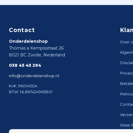
Contact
Kla
Onderdelenshop
Over 
Thomas a Kempisstraat 26
Algem
8021 BC Zwolle, Nederland
Discla
038 45 45 294
Privac
info@onderdelenshop.nl
Betal
KvK: 96004924
BTW: NL867424965B01
Retou
Conta
Verze
Waar 