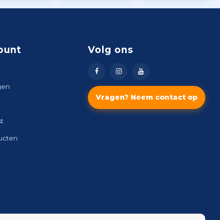
ount
Volg ons
gen
Vragen? Neem contact op
st
ducten