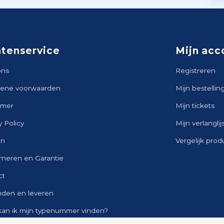
ntenservice
Mijn acc
ons
Registreren
ene voorwaarden
Mijn bestellin
imer
Mijn tickets
y Policy
Mijn verlanglij
en
Vergelijk pro
rneren en Garantie
ct
nden en leveren
kan ik mijn typenummer vinden?