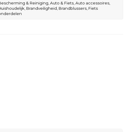
Bescherming & Reiniging,
Auto & Fiets,
Auto accessoires,
Huishoudelijk,
Brandveiligheid,
Brandblussers,
Fiets
onderdelen