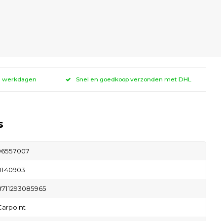
 3 werkdagen
Snel en goedkoop verzonden met DHL
s
96557007
0140903
8711293085965
Carpoint