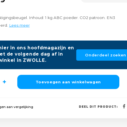
tigingsbeugel. Inhoud: 1 kg ABC poeder. CO2 patroon. EN3
eerd.
Lees meer
hier in ons hoofdmagazijn en
et de volgende dag af in
Onderdeel zoeken
winkel in ZWOLLE.
Toevoegen aan winkelwagen
en aan vergelijking
DEEL DIT PRODUCT: