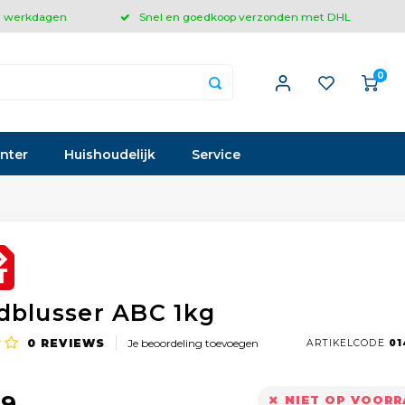
 3 werkdagen
Snel en goedkoop verzonden met DHL
0
inter
Huishoudelijk
Service
dblusser ABC 1kg
0
REVIEWS
Je beoordeling toevoegen
ARTIKELCODE
01
99
NIET OP VOOR