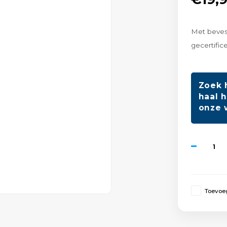
Met beves
gecertific
Zoek 
haal h
onze 
Toevoeg