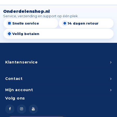
Spieg
Goud,
Onderdelenshop.nl
Versn
Service, verzending en support op één plek
Cott
Snelle service
14 dagen retour
Remo
Auto,
Veilig betalen
Baga
Appa
Fiets
Airca
Klantenservice
Kuss
Contact
Tele
Mijn account
Kinde
Volg ons
Stuu