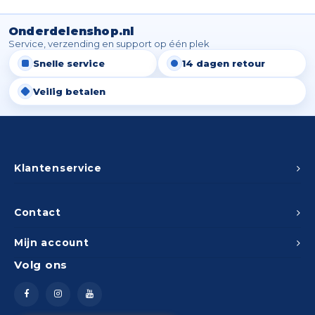
Spieg
Goud,
Onderdelenshop.nl
Versn
Service, verzending en support op één plek
Cott
Snelle service
14 dagen retour
Remo
Auto,
Veilig betalen
Baga
Appa
Fiets
Airca
Klantenservice
Kuss
Contact
Tele
Mijn account
Kinde
Volg ons
Stuu