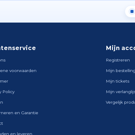
ntenservice
Mijn acc
ons
Registreren
ene voorwaarden
Mijn bestellin
imer
Mijn tickets
y Policy
Mijn verlanglij
en
Vergelijk pro
rneren en Garantie
ct
nden en leveren