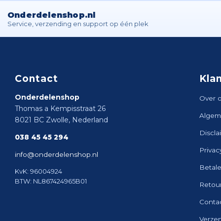
Onderdelenshop.nl
Service, verzending en support op één plek
Contact
Kla
Onderdelenshop
Over 
Thomas a Kempisstraat 26
Algem
8021 BC Zwolle, Nederland
Discla
038 45 45 294
Privac
info@onderdelenshop.nl
Betal
KvK: 96004924
BTW: NL867424965B01
Retou
Conta
Verze