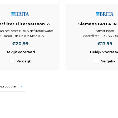
rfilter Filterpatroon 2-
Siemens BRITA I
pack
Waterfilter TCZ7
an het beste BRITA gefilterde water
Afmetingen
TZ70003
t. Dankzij de unieke MAXTRA+
Waterfilter: 110 x 43 x
echnologie wordt de hoeveelheid kalk
€20,99
€13,99
en
verstorende stoffen, verminderd.
Bekijk voorraad
Bekijk voorraa
A reduceert zelfs een deel van de
en, zoals lood en koper, die via de
Vergelijk
Vergelijk
leidingen
in
e producten