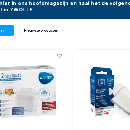
hier in ons hoofdmagazijn en haal het de volgend
l in ZWOLLE.
ers
Nieuwste producten