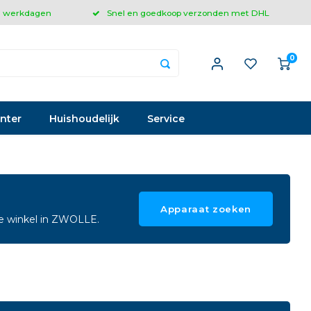
 3 werkdagen
Snel en goedkoop verzonden met DHL
0
inter
Huishoudelijk
Service
Apparaat zoeken
ze winkel in ZWOLLE.