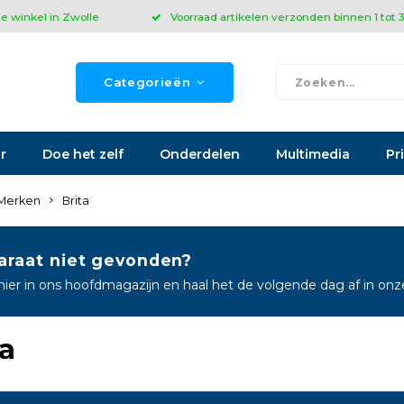
ze winkel in Zwolle
Voorraad artikelen verzonden binnen 1 tot
Categorieën
r
Doe het zelf
Onderdelen
Multimedia
Pr
Merken
Brita
araat niet gevonden?
hier in ons hoofdmagazijn en haal het de volgende dag af in on
ta