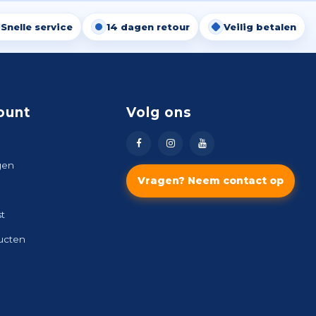
Snelle service
14 dagen retour
Veilig betalen
ount
Volg ons
gen
Vragen? Neem contact op
st
ducten