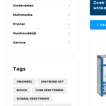
Zoek 
Onderdelen
winke
Multimedia
Printer
Filt
Huishoudelijk
Service
Tags
ORIGINEEL
SPATBORD SET
BOSCH
COAX VERSTERKER
SIGNAAL VERSTERKER