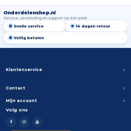
Spieg
Goud,
Onderdelenshop.nl
Versn
Service, verzending en support op één plek
Cott
Snelle service
14 dagen retour
Remo
Auto,
Veilig betalen
Baga
Appa
Fiets
Airca
Klantenservice
Kuss
Contact
Tele
Mijn account
Kinde
Volg ons
Stuu