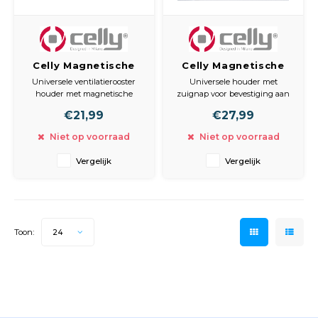
Celly Magnetische
Celly Magnetische
houder Ghostplus
houder Ghostdash
Universele ventilatierooster
Universele houder met
houder met magnetische
zuignap voor bevestiging aan
bevestiging. Drukknop voor
raam of dashboard.
€21,99
€27,99
klem en ontgrendeling in het
Magnetische toestel
ventilatierooster. Houder 360
bevestiging. Kantelbare
Niet op voorraad
Niet op voorraad
graden draaibaar. Inclusief 2
houder. Inclusief 2
bevestigingsplaten.
bevestigingsplaten.
Vergelijk
Vergelijk
Toon:
24