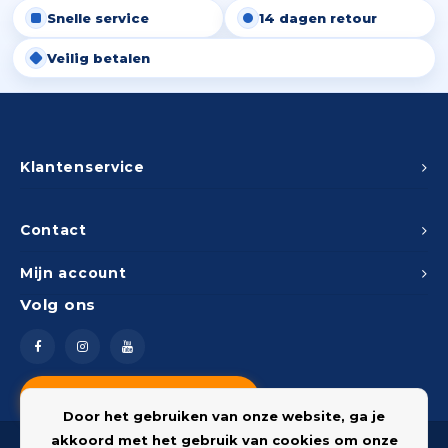
Snelle service
14 dagen retour
Peda
Pomp
Meub
Zout
Veilig betalen
Fiet
Trom
Leer
Afvo
Buit
Scho
Lami
Binn
Klantenservice
Kunst
Fiets
Klus
Contact
Slote
Mijn account
Keuk
Volg ons
Kett
Inter
Gere
Insec
Vragen? Neem contact op
Opha
Door het gebruiken van onze website, ga je
Hout
akkoord met het gebruik van cookies om onze