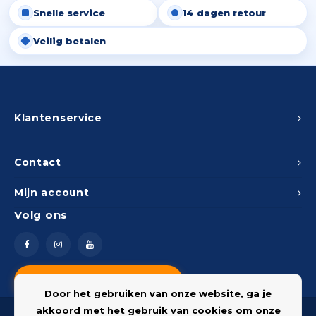
Snelle service
14 dagen retour
Peda
Pomp
Meub
Zout
Veilig betalen
Fiet
Trom
Leer
Afvo
Buit
Scho
Lami
Binn
Klantenservice
Kunst
Fiets
Klus
Contact
Slote
Mijn account
Keuk
Volg ons
Kett
Inter
Gere
Insec
Vragen? Neem contact op
Opha
Door het gebruiken van onze website, ga je
Hout
akkoord met het gebruik van cookies om onze